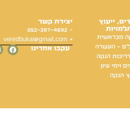
ים, ייעוץ
יצירת קשר
למויות
052-397-4692
ה מבראשית
veredbukai@gmail.com
'ס - העשרה
עקבו אחרינו
ריכות הנקה
ם וימי עיון
ץ הנקה