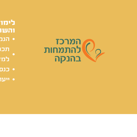
לימוד
והשת
הנק
תכל
למד
כנסי
ייעו