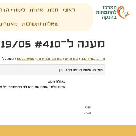
ראשי
חנות
אודות
לימודי הדר
שאלות ותשובות
מאמרים
מענה ל־#410 19/05
ורד בוקעי הנקה
›
פורומים
›
פורום תלמידות
›
#410 19/05
›
מענה ל־#410 19/05
מאי 19, 2026 בשעה 4:53 pm
עגולה ממש
גם שאלתי אותה אם יצא לה להסתכל על איך הפטמה יוצאת והיא
שני
אורח