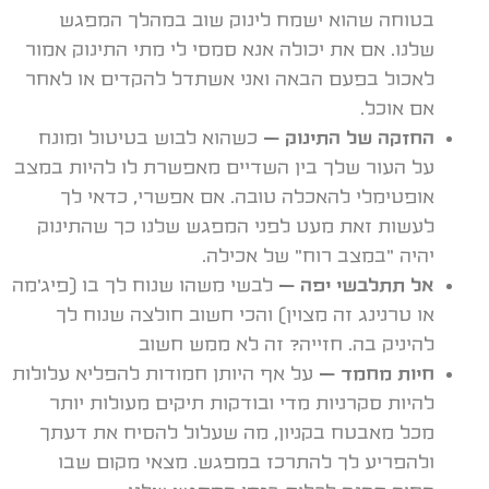
בטוחה שהוא ישמח לינוק שוב במהלך המפגש
שלנו. אם את יכולה אנא סמסי לי מתי התינוק אמור
לאכול בפעם הבאה ואני אשתדל להקדים או לאחר
אם אוכל.
החזקה של התינוק
–
כשהוא לבוש בטיטול ומונח
על העור שלך בין השדיים מאפשרת לו להיות במצב
אופטימלי להאכלה טובה. אם אפשרי, כדאי לך
לעשות זאת מעט לפני המפגש שלנו כך שהתינוק
יהיה "במצב רוח" של אכילה.
אל תתלבשי יפה –
לבשי משהו שנוח לך בו (פיג'מה
או טרנינג זה מצוין) והכי חשוב חולצה שנוח לך
להיניק בה. חזייה? זה לא ממש חשוב
חיות מחמד
–
על אף היותן חמודות להפליא עלולות
להיות סקרניות מדי ובודקות תיקים מעולות יותר
מכל מאבטח בקניון, מה שעלול להסיח את דעתך
ולהפריע לך להתרכז במפגש. מצאי מקום שבו