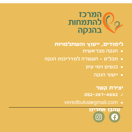
לימודים, ייעוץ והשתלמויות
הנקה מבראשית
תכל'ס - העשרה למדריכות הנקה
כנסים וימי עיון
ייעוץ הנקה
יצירת קשר
052-397-4692
veredbukai@gmail.com
עקבו אחרינו