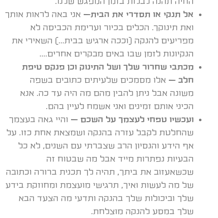
החיה תהנה לבלות בזמן המפגש שלנו.
אל תנקי או תסדרי את הבית
–
אני באה לראות אותך
ואת תינוקך. הכלים בכיור וערימת הכביסה לא
מפריעים להנקה (וככה ארגיש בבית…) השאירי את
הנקיונות לזמן שבו באים מבקרים אחרים….
מכתבי שחרור שלך ושל התינוק וכן פנקס טיפת
חלב –
אלו מסמכים שלעיתים כתובים בשפה
משונה אבל ניתן להבין מהם מה היה עד כה. אנא
הכיני אותם זמינים ואני אשמח לעיין בהם.
ועכשיו טפחי לעצמך על השכם –
והיי
גאה בעצמך
שהחלטת לקבל עזרה בהנקה ושמצאת אחת כזו. על
אף הידע והנסיון הרב שצברתי עם השנים, לא כל
הבעיות נפתרות מייד אבל מה שבטוח זה
שכשאעזוב את ביתך, תהיה לך תכנית ברורה וכתובה
של מה לעשות ואיך, תרגישי מועצמת ומחוזקת בידע
שלך וביכולות שלך בהנקה ותדעי מה הצעד הבא
שלך במסע להנקה מוצלחת.