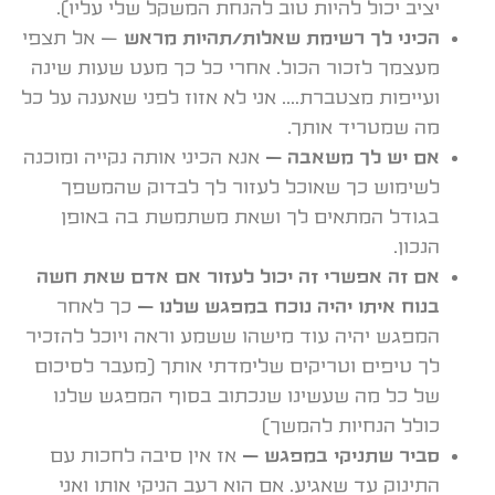
יציב יכול להיות טוב להנחת המשקל שלי עליו).
הכיני לך רשימת שאלות/תהיות מראש
– אל תצפי
מעצמך לזכור הכול. אחרי כל כך מעט שעות שינה
ועייפות מצטברת…. אני לא אזוז לפני שאענה על כל
מה שמטריד אותך.
אם יש לך משאבה –
אנא הכיני אותה נקייה ומוכנה
לשימוש כך שאוכל לעזור לך לבדוק שהמשפך
בגודל המתאים לך ושאת משתמשת בה באופן
הנכון.
אם זה אפשרי זה יכול לעזור אם אדם שאת חשה
בנוח איתו יהיה נוכח במפגש שלנו
–
כך לאחר
המפגש יהיה עוד מישהו ששמע וראה ויוכל להזכיר
לך טיפים וטריקים שלימדתי אותך (מעבר לסיכום
של כל מה שעשינו שנכתוב בסוף המפגש שלנו
כולל הנחיות להמשך)
סביר שתניקי במפגש
–
אז אין סיבה לחכות עם
התינוק עד שאגיע. אם הוא רעב הניקי אותו ואני