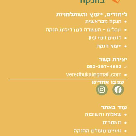
לימודים, ייעוץ והשתלמויות
הנקה מבראשית
תכל'ס - העשרה למדריכות הנקה
כנסים וימי עיון
ייעוץ הנקה
יצירת קשר
052-397-4692
veredbukai@gmail.com
עקבו אחרינו
עוד באתר
שאלות ותשובות
מאמרים
טיפים מעולם ההנקה