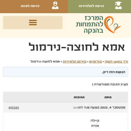
כניסה לתלמידות
כניסה לצוות
אמא לחוצה-נירמול
ורד בוקעי הנקה
›
פורומים
›
פורום תלמידות
›
אמא לחוצה-נירמול
הנושא הזה ריק.
מציג תגובה משורשרת 1
מאת
תגובות
ספטמבר 4, 2023 בשעה 7:15 am
#15383
הגב
קיילה
אורח