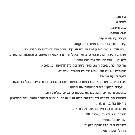
בת 28.
לידה 4.
ש.ל 38+6.
מ.ל. 2.800.
בן כמעט 48 שעות.
קיסרי מתוכנן כי הראשון היה iugr.
שתי הראשונים היו פגים אז לא הניקה . אבל שאבה להם 10 חודשים!
את ה3 הניקה יפה והלך טוב ואז בגיל חודש האמא התאשפזה ונאלצה להפסיק
להניק….. שאבה עוד עד חצי שנה..
עד כה ינק . קיבל מעט סימילאק בלילה הראשון 10 סיסי.
ינק לפני שעה וחצי. לא יודעת להגיד יציאות.
רוצה הנקה מלאה.
פה התינוק- שפה ניראת קשורה. לשון עוברת את קו החניכיים. אבל בוואקום
שיוצרת כמעט לא מרגישים את הלשון.
ש.קטן. עומד יפה. פ. קטנות בקטע טוב. יש כולסטרום.
ביקשה את עזרתי כדי לדעת כמה הוא אוכל. כי הוא מחובר שעה יונק לסרוגין.
ניראה צהוב. ישנוני.
אמא חמודה. רוצה להשקיע. לחוצה.
הסברים נירמול. עידוד sts.
הנחיות להמשך:
לסחוט תוך כדי הנקה ליעול.
ניהול הנקה תקין.