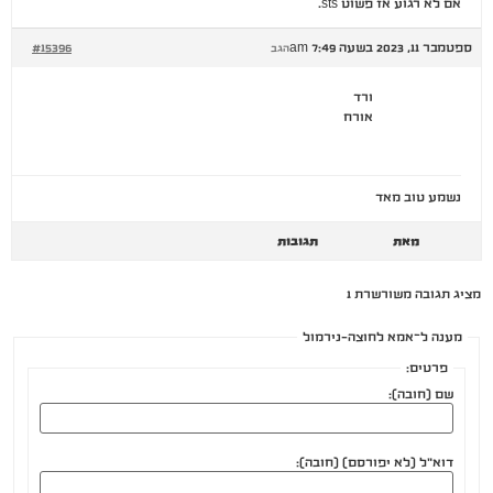
אם לא רגוע אז פשוט sts.
ספטמבר 11, 2023 בשעה 7:49 am
#15396
הגב
ורד
אורח
נשמע טוב מאד
מאת
תגובות
מציג תגובה משורשרת 1
מענה ל־אמא לחוצה-נירמול
פרטים:
שם (חובה):
דוא"ל (לא יפורסם) (חובה):