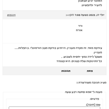
האוכל יגיע הצאבון
להעיר ולהפשיט.
יולי 17, 2023 בשעה 7:08 pm
#15124
הגב
ורד
אורח
צודקת מאד. זה מקרה מעניין. הייתיע בודקת מצב הורמונלי. 3 הפלות…..
מעניין.
משקל לידה נמוך יחסית לשבוע. ,
כל התינוקות שלה קטנים. היא קטנה?
מאת
תגובות
מציג תגובה משורשרת 1
מענה ל־אמא סחטה רבע שעה
פרטים:
שם (חובה):