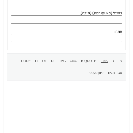
דוא"ל (לא יפורסם) (חובה):
אתר: