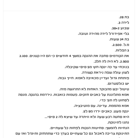
בת 28.
לידה 3.
שבוע 38+2.
בלי אפידורל לידה מהירה וטובה.
בת 24 שעות.
מ.ל. 2.500.
3 הפלות.
את הקודמים סחבה את ההנקה במשך 4 חודשים כי הם היו קטנים. 2.100
2.900. לא היה לה חלב.
בנוכחי עד כה ינקה חוץ מ5 סיסי שקיבלה.
לשון עולה שפה ניראת קשורה.
פותחת גדול ועדיין מכאיבה לאמא. חייך גבוה.
יש כולסטרום.
טיטול יבש מהבוקר. האחות לא התרגשה מזה.
אמא מתלוננת על כאבים חזקים. פטמות כואבות. נירדמת בהנקה. מנסה
לסחוט לה תוך כדי.
אמא מהממת. עדינה. עם מוטיבציה.
ינקה מעט. כאבים ירדו מ9 ל5.
היא סחטה רבע שעה ולא וויתרה עד שיצא לה 2 סיסי…
נתנו לתינוקת.
הנחיות להמשך: סחיטות הנקות לפחות כל שעתיים.
התינוקת צריכה לאכול גם כל שעתיים בערך כדי שתתחזק ותיגדל ואז עם