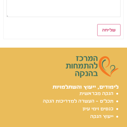
שליחה
לימודים, ייעוץ והשתלמויות
הנקה מבראשית
תכל'ס - העשרה למדריכות הנקה
כנסים וימי עיון
ייעוץ הנקה