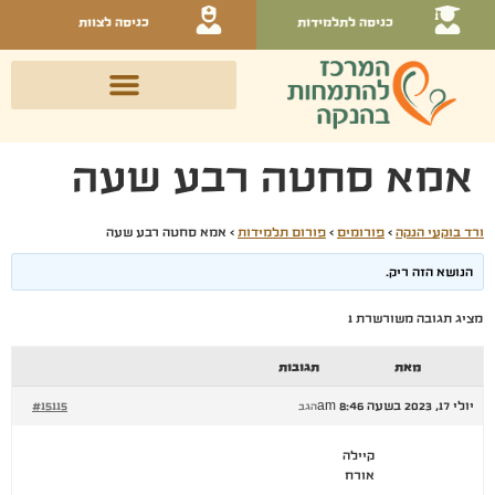
כניסה לתלמידות
כניסה לצוות
אמא סחטה רבע שעה
ורד בוקעי הנקה
›
פורומים
›
פורום תלמידות
›
אמא סחטה רבע שעה
הנושא הזה ריק.
מציג תגובה משורשרת 1
מאת
תגובות
יולי 17, 2023 בשעה 8:46 am
#15115
הגב
קיילה
אורח