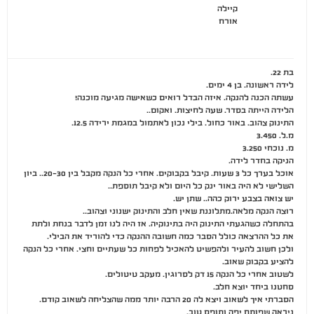
קיילה
אורח
בת 22.
לידה ראשונה. בן 4 ימים.
עשתה הכנה להנקה. איזה הבדל רואים כשאישה מגיעה מוכנה!
הלידה הייתה בסדר. שעה לחיצות. ואקום..
התינוק צהוב. באור כחול. בילי נכון לאתמול במגמת ירידה 12.5.
מ.ל. 3.450
מ. נוכחי 3.250
הניקה בחדר לידה.
אוכל בערך כל 3 שעות. קיבל בקבוקים. אחרי כל הנקה מקבל בין 20-30.. ביון
השלישי לא היה באור ינק כל היום ולא קיבל תוספת..
יש צואה בצבע ירוק כהה.. שתן יש.
רוצה הנקה מלאה.מתלוננת שאין חלב והתינוק ישנוני וצהוב..
בהתחלה כשהגעתי התינוק היה בתינוקיה. אז היה לנו זמן לדבר בנחת ולתת
את כל ההרצאה כולל הסבר כמה חשובה ההנקה כדי להוריד את הבילי.
ולכן חשוב להעיר ולהפשיט להאכיל לפחות כל שעתיים וחצי. אחרי כל הנקה
להציע בקבוק שאוב.
לשטוב אחרי כל הנקה 15 דק לסרוגין. מעקב טיטולים.
סחטנו ביחד יוצא חלב.
הסברתי איך לשאוב ויצא לה 20 הרבה יותר ממה שהצליחה לשאוב קודם.
ניראה שפותח יפה ותופס טוב.