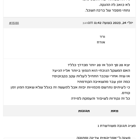
לא כואב לה ההנקה.
נתתי מספר של ברכה השכל.
יולי 24, 2023 בשעה 11:42 am
#15181
הגב
ורד
אורח
יצא 20 סך הכל או 20 יותר מבדרך כלל?
האם המשקל הנוכחי הוא הנמוך ביותר אליו הגיע?
או שזה אחרי שכבר התחיל לעלות עקב בקבוקים?
כמה זמן עבר מהשאיבה הקודמת?
כי לעיתים נתרשם מכמויות יפות אבל למעשה זה בגלל שלא שאבה המון זמן
קודם.
כל זה נקודות לשיפור והעמקת למידה
מאת
תגובות
מציג תגובה משורשרת 1
מענה ל־אמריקאית עדינה ומתוקה