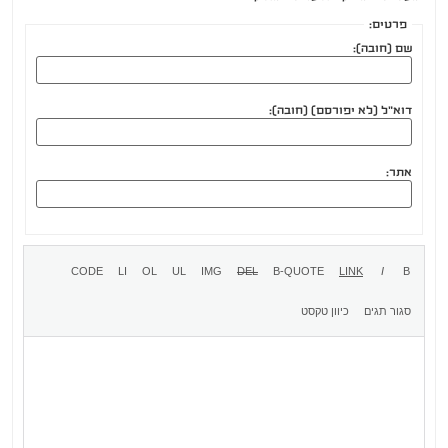
פרטים:
שם (חובה):
דוא"ל (לא יפורסם) (חובה):
אתר: