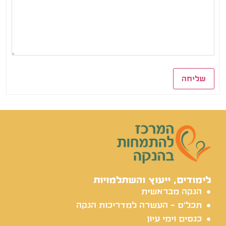
שליחה
לימודים, ייעוץ והשתלמויות
הנקה מבראשית
תכל'ס - העשרה למדריכות הנקה
כנסים וימי עיון