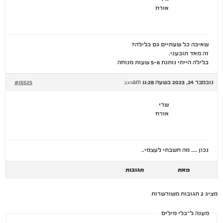
אורח
שאיבה כל שעתיים גם בלילה?
זה מאד תובעני.
בלילה הייתי נותנת 5-6 שעות מנוחה
נובמבר 24, 2023 בשעה 11:28 am
#15525
הגב
שרי
אורח
נכון …. מה חשבתי לעצמי..
מאת
תגובות
מציג 2 תגובות משורשרות
מענה ל־בלי מילים