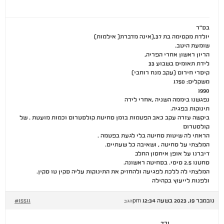
בס"ד
יולדת מקסימה בת 37,(אינה מדברת( אילמות)
שומעת היטב.
הריון ראשון אחרי הפריה,
לידת תאומים בשבוע 33
קיסרי חירום (עקב מנח רוחבי)
משקלים: 1750
1990
נפגשנו ביממה השניה ,אחרי לידה
תינוקות בפגיה.
ביקשה עזרה עקב כאב הפטמות בזמן סחיטת קולסטרום וכמות מועטת . של
קולסטרום
הראתי לה שיטות סחיטה בלי לגעת בפטמה .
המלצתי על סחיטה , ושאיבה כל שעתיים.
דיברנו על אופן איחסון החלב
סחטנו 2.5 סיסי. בסחיטה ראשונה.
המלצתי לה ללכת לפגיעה ולהחזיק את התינוקות עליה סקין טו סקין.
ולפנות לייעוץ בקהילה
נובמבר 19, 2023 בשעה 12:34 pm
#15511
הגב
ורד