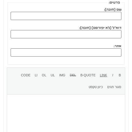
פרטים:
שם (חובה):
דוא"ל (לא יפורסם) (חובה):
אתר: