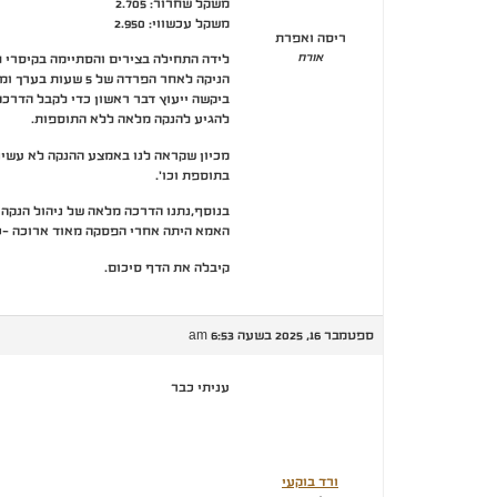
משקל שחרור: 2.705
משקל עכשווי: 2.950
ריסה ואפרת
אורח
לידה התחילה בצירים והסתיימה בקיסרי ח
הניקה לאחר הפרדה של 5 שעות בערך ומאז מניקה.
ביקשה ייעוץ דבר ראשון כדי לקבל הדרכ
להגיע להנקה מלאה ללא התוספות.
מכיון שקראה לנו באמצע ההנקה לא עשינו 
בתוספת וכו'.
בנוסף,נתנו הדרכה מלאה של ניהול הנקה תקי
האמא היתה אחרי הפסקה מאוד ארוכה -כל הלי
קיבלה את הדף סיכום.
ספטמבר 16, 2025 בשעה 6:53 am
עניתי כבר
ורד בוקעי