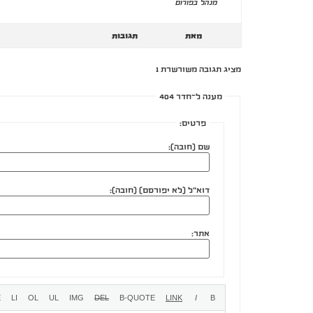
מנהל בפורום
מאת
תגובות
מציג תגובה משורשרת 1
מענה ל־חדר 404
פרטים:
שם (חובה):
דוא"ל (לא יפורסם) (חובה):
אתר: