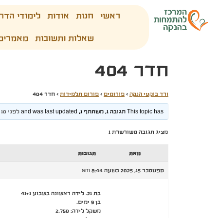
ראשי
חנות
אודות
לימודי הדר
שאלות ותשובות
מאמרים
חדר 404
ורד בוקעי הנקה
›
פורומים
›
פורום תלמידות
›
חדר 404
This topic has תגובה 1, משתתף 1, and was last updated
לפני 10 חודשים, 3 שבועות
מציג תגובה משורשרת 1
מאת
תגובות
ספטמבר 15, 2025 בשעה 8:44 am
בת 21. לידה ראשונה בשבוע 41+1
בן 9 ימים.
משקל לידה: 2.750