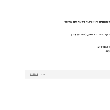
בל תוספת והיא רוצה לדעת אם אפשר
עו כמה הוא יונק, למה יש צורך
.
#17514
הגב