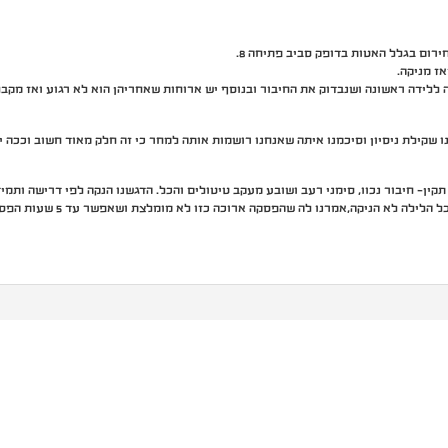
ירום בגלל האטות בדופק סביב פתיחה 8.
ה ללידה ראשונה ושנבדוק את החיבור ובנוסף יש ארוחות שאחריהן הוא לא רגוע ואז מק
שקילת ניסיון וסיכמנו איתה שאנחנו רושמות אותה למחר כי זה חלק מאוד חשוב וככה יד
ן- חיבור נכוו, סימני רעב ושובע מעקב טיטולים והכל. הדגשנו הנקה לפי דרישה ותמיד 2 צדדים
לה לא הניקה,אמרנו לה שהפסקה ארוכה כזו לא מומלצת ושאפשר עד 5 שעות הפסקה.