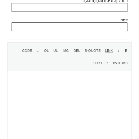
דוא"ל (לא יפורסם) (חובה):
אתר: