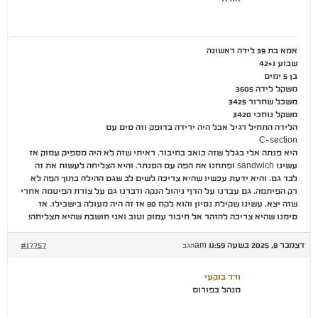
אמא בת 39 לידה ראשונה
שבוע 42+1
בן 5 ימים
משקל לידה 3605
משכל שחרור 3425
משקל נוחכי 3420
הלידה התחיל רגיל אבל היה ירידה בדופק וזה סים עם
C-section
היא פנתה אלי בגלל שזה כואב בחיבור. ראיתי שזה לא היה מספיק עמוק אז
עשינו sandwich ופתחנו את הפה עם הסנתר. והיא הצליחה לעשות את זה
לבד גם. והיא ידעת עכשיו שהיא צריכה לשים לב שגם ההילה בתוך הפה לא
רק הפיתמה. גם עברנו על הדף ניהול הנקה ודברנו גם על צורת הפיטמה אחרי
שזה יצא. עשינו שקילת נסיון והוא לקח 80 אז זה היה מעולה בישבילו. אז
סימנו שהיא צריכה להזהר אל חיבור עמוק וטוב ואני חושבת שהיא תצליחה!
דצמבר 8, 2025 בשעה 11:59 am
#17757
הגב
ורד בוקעי
מנהל בפורום