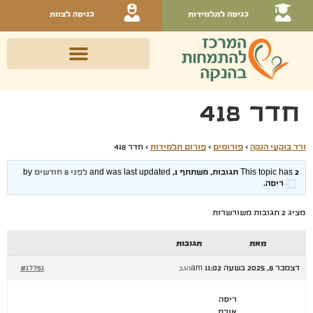
כניסה לתלמידות
כניסה לצוות
חדר 418
ורד בוקעי הנקה
›
פורומים
›
פורום תלמידות
›
חדר 418
This topic has 2 תגובות, משתתף 1, and was last updated
לפני 8 חודשים
by
ריסה
.
מציג 2 תגובות משורשרות
מאת
תגובות
דצמבר 8, 2025 בשעה 11:02 am
#17751
הגב
ריסה
אורח