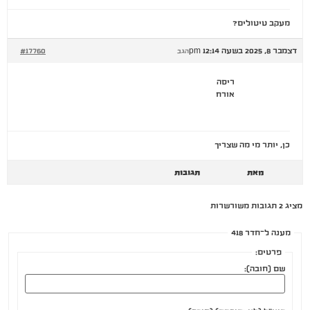
מעקב טיטולים?
דצמבר 8, 2025 בשעה 12:14 pm
#17760
הגב
ריסה
אורח
כן, יותר מי מה שצריך
מאת
תגובות
מציג 2 תגובות משורשרות
מענה ל־חדר 418
פרטים:
שם (חובה):