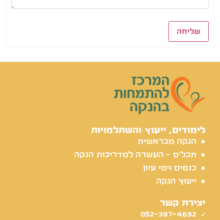
שליחה
לימודים, ייעוץ והשתלמויות
הנקה מבראשית
תכל'ס - העשרה למדריכות הנקה
כנסים וימי עיון
ייעוץ הנקה
יצירת קשר
052-397-4692