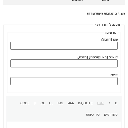
מציג 2 תגובות משורשרות
מענה ל־חדר 434
פרטים:
שם (חובה):
דוא"ל (לא יפורסם) (חובה):
אתר: