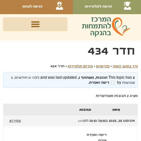
כניסה לתלמידות
כניסה לצוות
חדר 434
ורד בוקעי הנקה
›
פורומים
›
פורום תלמידות
›
חדר 434
This topic has 2 תגובות, משתתף 1, and was last updated
לפני 11 חודשים, 2
שבועות
by
ריסה ואפרת
.
מציג 2 תגובות משורשרות
מאת
תגובות
אוגוסט 25, 2025 בשעה 10:51 am
#17458
הגב
ריסה ואפרת
אורח