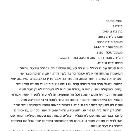
אמא בת 36
לידה 7
בת בת 3 ימים
שבוע לידה 39+3
משקל לידה 3435
משקל שחרור 3440
משקל נוכחי 3180
הלידה עבור מהר וטוב והניקה בחדר הנקה.
החיתולים טובים.
היא פנתה עלינו בגלל שיש לה פצעים שכואב לה, ובגלל שבצד שמאל
הפיטמה שתוחה והיא לא יכולה לחבר לשד הזה. ראשון הניקה מצד ימין
ועשינו את החיבור יותר עמוק וזה עזר לה אבל עדין כואב קצת. הפיתמה יצא
כמעת עיגול אבל היה מעוכה קצת אז ניסינו שוב לעשות את זה עוד יותר
עמוק. בשקילת ניסיון היא מעבירה 20. היא לא הצלחת לינוק מצד השני
ששתוחה כי היא ממש יושנת וכל מה שעשינו זה לא עזר להעיר אותו. אמרתי
לאמא עם היא התעוררה בקרוב תתן לה עוד לאכל כי היא צריכה עוד.
שמנו לה למעקב למחר ל2 סיבות. 1 רוצים לראות שהיא מעבירה יותר מחר,
וחלב רק התחיל היום אז אני חושבת שנראה שיפור. ושני לבדוק עם יכולים
לחבר בצד השתוח. עם לא הצליח יכולים לנסות עם פטמות סיליקון מחר עם
זהר לראות עם זה עובד טוב. היא אמרה ששער הילדים ינקו אבל הם הצליחו
לחבר גם לצד השטוח.