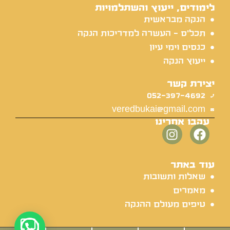
לימודים, ייעוץ והשתלמויות
הנקה מבראשית
תכל'ס - העשרה למדריכות הנקה
כנסים וימי עיון
ייעוץ הנקה
יצירת קשר
052-397-4692
veredbukai@gmail.com
עקבו אחרינו
עוד באתר
שאלות ותשובות
מאמרים
טיפים מעולם ההנקה