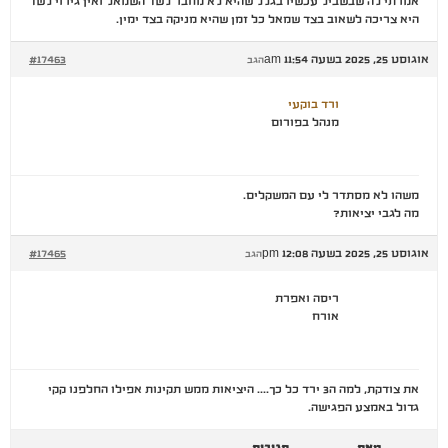
אמרתי לה שבשביל עכשיו בגלל שהיא לא מחבר לשד השמאל ואין גירוי לשד
היא צריכה לשאוב בצד שמאל כל זמן שהיא מניקה בצד ימין.
אוגוסט 25, 2025 בשעה 11:54 am
#17463
הגב
ורד בוקעי
מנהל בפורום
משהו לא מסתדר לי עם המשקלים.
מה לגבי יציאות?
אוגוסט 25, 2025 בשעה 12:08 pm
#17465
הגב
ריסה ואפרת
אורח
את צודקת, למה ה3 ירד כל כך…. היציאות ממש תקינות אפילו החלפנו קקי
גדול באמצע הפגישה.
מאת
תגובות