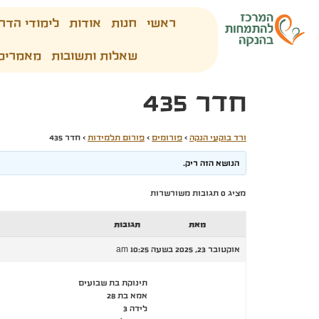
ראשי
חנות
אודות
לימודי הדר
שאלות ותשובות
מאמרים
חדר 435
ורד בוקעי הנקה
›
פורומים
›
פורום תלמידות
›
חדר 435
הנושא הזה ריק.
מציג 0 תגובות משורשרות
מאת
תגובות
אוקטובר 23, 2025 בשעה 10:25 am
תינוקת בת שבועים
אמא בת 28
לידה 3