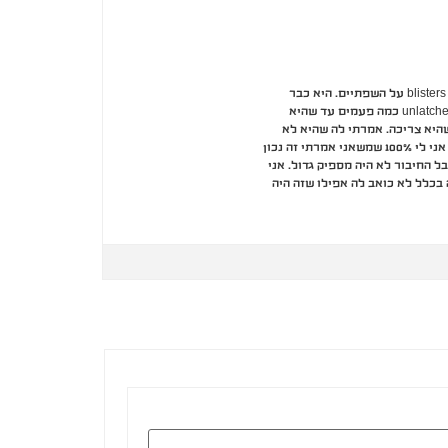
האמא פנתה עלי בגלל שהיא רצתה לדעת למה יש לבת שלה הרבה hiccups אחרי כל ארוכה. והיא גם רוצה לדעת למה יש לה הרבה blisters על השפתיים. היא כבר
היתחלה לינוק לפני שבאתי אז לא הצלחתי לעשות שקילת ניסיון. היא אמרה לי שכל פעם בהתחלה החלב בה מאד מהר והתינוקת unlatches כמה פעמים עד שהיא
היא צריכה. אמרתי לה שהיא לא
צריכה לדאוג על hiccups אבל אולי זה בגלל שהחלב בא כל כל מהר. ואמרתי לה שזה יכול לעזור להניק קצת יותר upright. (האמת אני לי 100% שמשאני אמרתי זה נכון
ה חזק על האצבע שלי אבל החיבור לא היה מספיק גדול. אני
וזר אבל זה בכלל לא כואב לה אפילו שזה היה