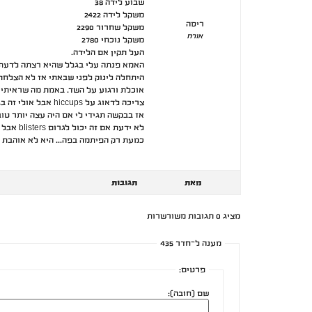
שבוע לידה 38
משקל לידה 2422
ריסה
משקל שחרור 2290
אורח
משקל נוכחי 2780
העל תקין אם הלידה.
אוכלת ורגוע על השד. באמת מה שראיתי 
לא ידעת
כמעת רק הפיתמה בפה… היא לא אוהבת לינוק מ2 צדים אבל הסברתי לה למה זה חשוב אפילו אם הצד שני ז
מאת
תגובות
מציג 0 תגובות משורשרות
מענה ל־חדר 435
פרטים:
שם (חובה):