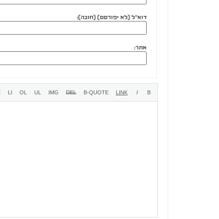
דוא"ל (לא יפורסם) (חובה):
אתר: