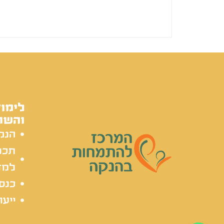
לימוד
והשת
הנק
תכל
למד
כנסי
ייעו