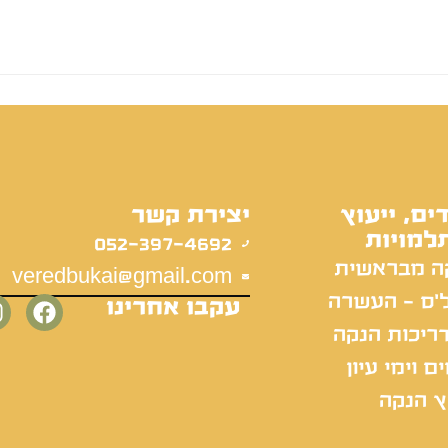
ים, ייעוץ
יצירת קשר
למויות
052-397-4692
ה מבראשית
veredbukai@gmail.com
'ס - העשרה
עקבו אחרינו
ריכות הנקה
ם וימי עיון
ץ הנקה