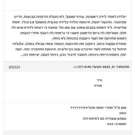
יולדת לאחר לידה ראשונה, עודף משקל, לא נוטלת תרופות קבועות, הריון
ספונטני. בהגעה יונקת, תינוקת נולדה בלידה טבעית במשקל 3.6 קילו. יממה
שלישית. ליד האמא בקבוק שאוב עם 100 מל. שאבה כי רצתה לוודא שיש לה
חלב. השלימה לה ביום הראשון והשני כי נראתה לה רעבה אחרי הנקות.
האמא מחזיקה את השד ויושבת בתנוחה לא נוחה.
אומרת שקצת כואב. ניתקנו את התינוקת, פטמה יצאה עגולה בסהכ. גלגלתי
חיתול בד מתחת לשד וחיברנו שוב בביולוגית. תינוקת התחברה יפה, ינקה
יפה, האמא הייתה נינוחה. הוסבר חיבור נכון, ניהול הנקה, יציאות וכו…
ספטמבר 21, 2023 בשעה 6:40 am
#15434
הגב
ורד
אורח
100 מ"ל אחרי יממה מהלידה??????
וואו!
נשמע שעזרת גם לאימא הזו
תמשיכי ככה