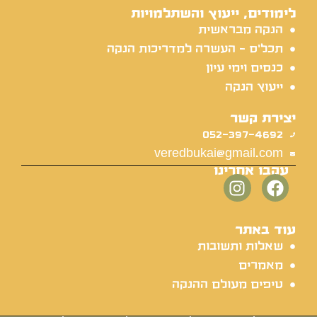
לימודים, ייעוץ והשתלמויות
הנקה מבראשית
תכל'ס - העשרה למדריכות הנקה
כנסים וימי עיון
ייעוץ הנקה
יצירת קשר
052-397-4692
veredbukai@gmail.com
עקבו אחרינו
עוד באתר
שאלות ותשובות
מאמרים
טיפים מעולם ההנקה