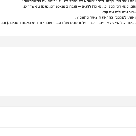
תנה שני צדדים.
קקי.
ותו לסלקל (לקראת היציאה מהמלון).