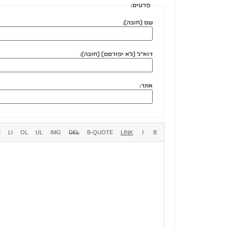
פרטים:
שם (חובה):
דוא"ל (לא יפורסם) (חובה):
אתר: