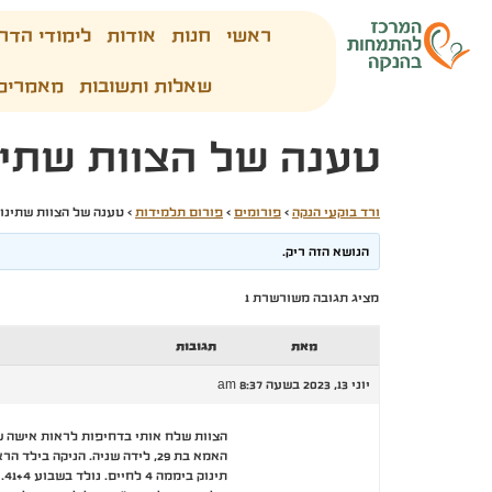
ראשי
חנות
אודות
לימודי הדר
שאלות ותשובות
מאמרים
טענה של הצוות שתינו
ורד בוקעי הנקה
›
פורומים
›
פורום תלמידות
›
טענה של הצוות שתינוק
הנושא הזה ריק.
מציג תגובה משורשרת 1
מאת
תגובות
יוני 13, 2023 בשעה 8:37 am
הצוות שלח אותי בדחיפות לראות אישה שב
האמא בת 29, לידה שניה. הניקה בילד הראשון.
תינוק ביממה 4 לחיים. נולד בשבוע 41+4. לידה ספונטנית ללא התערבויות.