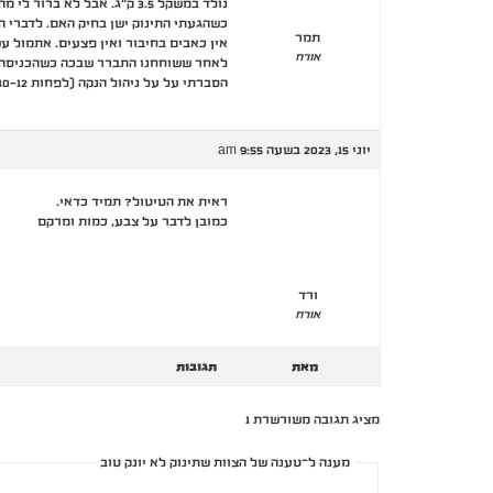
נולד במשקל 3.5 ק"ג. אבל לא ברור לי מה היו שאר המשקלים. לדברי האמא לא נאמר לה שיש בעיה עם המשקל שלו.
כשהגעתי התינוק ישן בחיק האם. לדברי האם, כ 45 דק' לפני כן, סיימה להניק – הנקה כ 20-30 דק, נ
תמר
אין כאבים בחיבור ואין פצעים. אתמול עשה 3 טיטולים עם 
אורח
לאחר ששוחחנו התברר שבכה כשהכניסה א
הסברתי על על ניהול הנקה (לפחות 10-12 ביממה, להציע 2 צדיים. דיבנרו על סימנים של רעב – שלפי זה היא באמת האכילה) והסברתי על מס' טיטולים של שתן וצואה.
יוני 15, 2023 בשעה 9:55 am
ראית את הטיטול? תמיד כדאי.
כמובן לדבר על צבע, כמות ומרקם
ורד
אורח
מאת
תגובות
מציג תגובה משורשרת 1
מענה ל־טענה של הצוות שתינוק לא יונק טוב