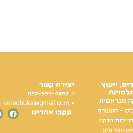
ים, ייעוץ
יצירת קשר
למויות
052-397-4692
ה מבראשית
veredbukai@gmail.com
'ס - העשרה
עקבו אחרינו
ריכות הנקה
ם וימי עיון