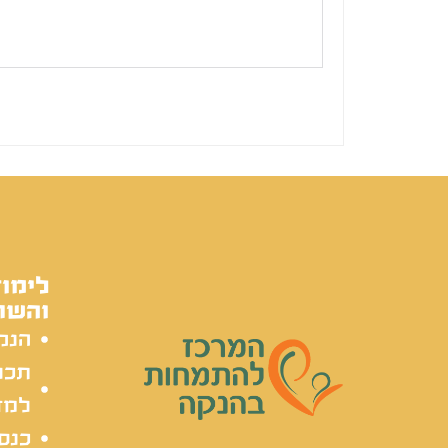
לימוד
והשת
הנק
תכל
למד
כנסי