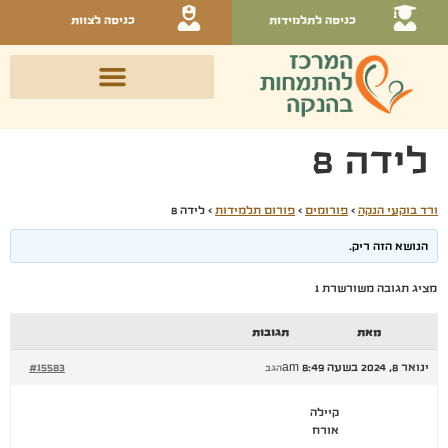
כניסה לתלמידות
כניסה לצוות
לידה 8
ורד בוקעי הנקה
›
פורומים
›
פורום תלמידות
›
לידה 8
הנושא הזה ריק.
מציג תגובה משורשרת 1
מאת
תגובות
ינואר 8, 2024 בשעה 8:49 am
#15583
הגב
קיילה
אורח