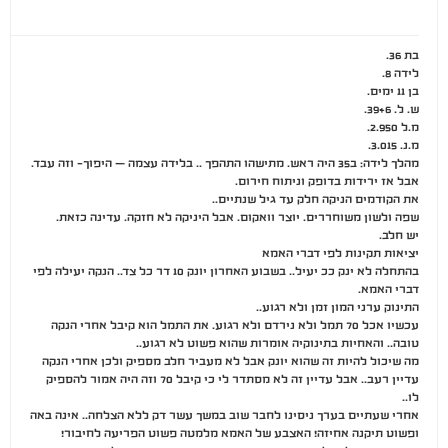
בת 36.
לידה 8.
בן 11 ימים.
ש. ל. 39+6.
מ.ל 2.950.
מ.נ. 3.015.
מהלך לידה: ב35 היה ראש. מתישהו התהפך .. בלידה עצמה – היפוך- וזה עבד.
אבל אז ירידות בדופק וניתוח חירום.
את הקודמים הניקה חלק עד גיל שנתיים..
שפה ולשון משוחררים. יוצר וואקום. אבל היניקה לא חזקה. עדינה כזאת.
יש חלב.
יציאות תקינות לפי דברי האמא
בהתחלה לא ינק ככ יעיל.. בשבוע האחרון יונק 10 דר כל צד.. הנקה יעילה לפי
דברי האמא.
התינוק ערני המון זמן ולא רגוע..
עכשיו אכל 70 תמל ולא נירדם ולא רגוע. את התמל הוא קיבל אחרי הנקה
טובה.. והאחיות בתינוקיה אומרות שהוא פשוט לא רגוע..
מה שיכול להיות זה שהוא יונק אבל לא מעביר חלב מספיק ולכן אחרי הנקה
עדיין רעב.. אבל עדיין זה לא מסתדר לי כי קיבל 70 וזה היה אמור להספיק
לו..
אחרי שעתיים בערך ניסינו לחבר שוב במשך עשר דק ללא הצלחה.. אינה באה
ופשוט תיקנה אחיזה! האצבע של האמא מלמטה פשוט הפריעה לחיבור!