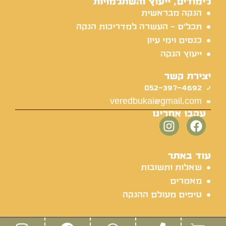
לימודים, ייעוץ והשתלמויות
הנקה מבראשית
תכל'ס - העשרה למדריכות הנקה
כנסים וימי עיון
ייעוץ הנקה
יצירת קשר
052-397-4692
veredbukai@gmail.com
עקבו אחרינו
עוד באתר
שאלות ותשובות
מאמרים
טיפים מעולם ההנקה