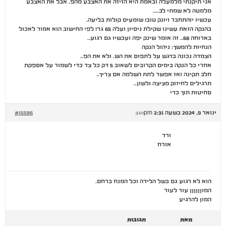
אני תיקנתי מלמעלה ובאמת היא הזיזה את האצבע מהפ. אבל את האצבע
מלמטה לא שמתי לב….
עכשיו יוהתחבר ויונק טוב! שומעים קולות בליעה.
בהנקה הזאת עשינו שקילת ניסיון ועלה 65 גר! לפי החישוב הוא אמור לאכול
בארוחה 68.. זה אומר שינק יפה ועכשיו גם רגוע..
הנחיות להמשך: ניהול הנקה
הצמדה נכונה בדגש על לתפוס את הש. ולא את הפ..
אחרי כל הנקה בימים הקרובים לשאוב 5 דק כל צד כדי לשמור על אספקת
חלב תקינה ואז אפשר לתת השלמה אם צריך..
תרגילים לחיזוק מציצה ולשון..
סחיטות תוך כדי
ינואר 9, 2024 בשעה 2:31 pm
#15586
הגב
ורד
אורח
הוא לא רגוע גם בשל הלידה וכל המנח ברחם.
המוןןןןןן עור לעור
המון להרגיע
מאת
תגובות