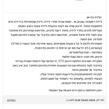
יולדת בת 24
לידה ראשונה ,שבוע 41 , יממה שניה אחרי לידה, לידה שהתחילה בירידת מים
התמשכה מאוד, תינוק שהה 40 דקות בתעלת לידה בסוף בוצע ואקום.
הצליחה להניק בחדר לידה, מאוד רוצה להניק., מודאגת שהתינוק לא מתחבר
טוב לשד ולא אוכל מספיק , ומרגישה כאב בחיבור עד עכשיו התינוק מקבל
מטרנה, וגם הנקה.
משתדלת להאכיל כל 3 שעות מקסימום .פעם אחרונה אכל ב7:00 ( תמ"ל)
(עכשיו11.) לא יודעת אם יש יציאות כי התנוק בתינוקיה.
בסחיטה : יוצא קולוסטרום .
תינוק: פה תקין יניקה קצת חלשה
הסברתי חשיבות החזקת תינוק STS, ודינמיקה של היממה השניה.עזרתי
בחיבור לשד בתנוחה שכיבה השענות אחורה,התינוק התחבר טוב אין כאב
בחיבור אך מתנתק הרבה
הפניתי לאוסאטופטית,וליויעצת הנקה באזור שלה.
הצעתי לסחוט ,ןלשאוב כדי לשמור על משק החלב.
הסברתי איך מחיקים את הבקבוק .
יתכן החולשה בינקה היא תוצאה של ואקום?
יוני 27, 2023 בשעה 11:16 am
#14812
הגב