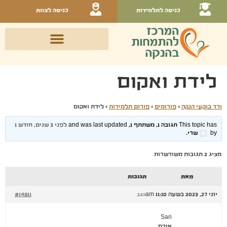
כניסה לתלמידות
כניסה לצוות
לידת ואקום
ורד בוקעי הנקה
›
פורומים
›
פורום תלמידות
›
לידת ואקום
This topic has תגובה 1, משתתף 1, and was last updated
לפני 3 שנים, חודש 1
by
שרי
.
מציג 2 תגובות משורשרות
מאת
תגובות
יוני 27, 2023 בשעה 11:10 am
#14811
הגב
Sari
אורח