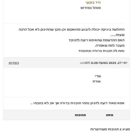
ורד בוקעי
מנהל בפורום
החולשה ביניקה יכולה לנבוע מהואקום וכן מכך שהתינוק לא אכל הרבה
שעות……
האם התרשמת שהאימא רוצה להניק?
מעבר למה שאמרה.
נתת לה תכנית ברורה וכתובה?
יוני 27, 2023 בשעה 11:29 am
#14813
הגב
שרי
אורח
אמא מאוד רוצה להניק נתתי תוכנית ברורה אך אב לא כתבתי ..
מאת
תגובות
מציג 2 תגובות משורשרות