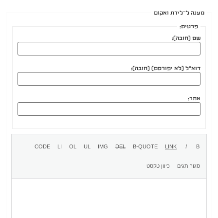
מענה ל־לידת ואקום
פרטים:
שם (חובה):
דוא"ל (לא יפורסם) (חובה):
אתר: