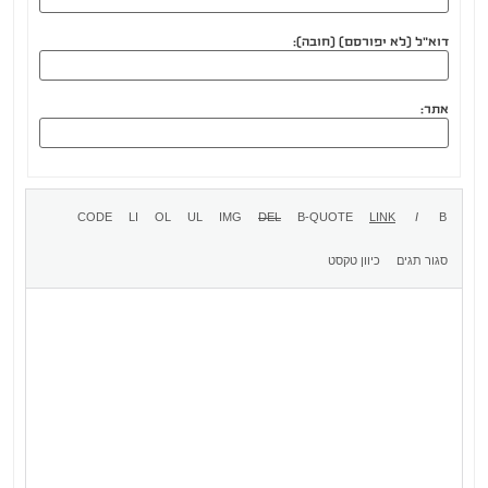
דוא"ל (לא יפורסם) (חובה):
אתר: