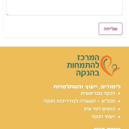
שליחה
לימודים, ייעוץ והשתלמויות
הנקה מבראשית
תכל'ס - העשרה למדריכות הנקה
כנסים וימי עיון
ייעוץ הנקה