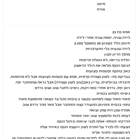
מיטב
אורח
אמא בת 23
לידה שניה, יממה שניה אחרי לידה
תינוק נולד בשבוע 39 במשקל 3.200
לידה טבעית בלי התערבויות
מהלך הריון תקין
יולדת בריאה, לא נוטלת תרופות
הניקה הנקה מלאה את הילד הראשון
כאב בהנקה ופטמות פצועות
בבדיקת פה- לשון קשורה קדמית, אמא עם פטמות פצועות אבל לא מדממות,
חיברתי בביולוגית, עדיין כאב(טוב לשון קשורה) אבל נראה שהתחבר יפה
וינק יפה, נרדם אחרי כמה דקות, ניסינו לחבר שוב ושוב נרדם
ניסיתי לסחוט בכפית
מאוד מאוד קשה לסחוט! בקושי 2 טיפות מכל צד כשאני מתאמצת מאוד
נתתי בכפית והתינוק התעורר קצת והתחבר אבל מאד מהר נרדם שוב
אמרה שכן היה שתן וצואה
רצתה לנוח ולהמשיך שוב יותר מאוחר
הדרכתי והנחתי אותה לגבי יציאות וניהול הנקה
הצעתי לה לברר על התרת לשון ויועצת הנקה באיזור שלה
לא הספקתי לחזור אליה
יש מצב שיש לה חלב למרות שהיה כמעט בלתי אפשרי להוציא בסחיטה? או