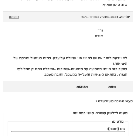
שזה סימן שאין?
יולי 23, 2023 בשעה 9:02 am
#15153
הגב
ורד
אורח
לא יודעת לומר אם יש לה או אין. שאלת על צבע. כמות בטיטול ומרקם של
היציאות?
במצב כזה הייתי ממליצה על סחיטות+שאיבות +האכלת התינוק תמל לפי
הצורך. בהתאם ליציאות והעלייה במשקל. וחובה מעקב
מאת
תגובות
מציג תגובה משורשרת 1
מענה ל־לשון קשורה, קושי בסחיטה
פרטים:
שם (חובה):