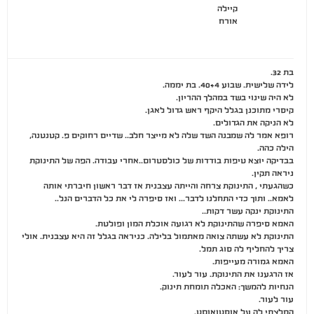
קיילה
אורח
בת 32.
לידה שלישית. שבוע 40+4. בת יממה.
לא היה שינוי בשד במהלך ההריון.
קיסרי מתוכנן בגלל היקף ראש גדול לאגן.
לא הניקה את הגדולים.
רופא אמר לה שמבנה השד שלה לא מייצר חלב.. שדיים רחוקים פ. קטנטנה,
הילה כהה.
בבדיקה יוצא טיפות בודדות של כולסטרום..אחרי עבודה. הפה של התינוקת
ניראה תקין.
כשהגעתי , התינוקת צרחה והייתה עצבנית אז דבר ראשון חיברתי אותה
לאמא.. ותוך כדי התחלנו לדבר… ואז סיפרה לי את כל הדברים הנל..
התינוקת ינקה עשר דקות..
האמא סיפרה שהתינוקת לא רגועה אוכלת המון ופולטת.
התינוקת לא עשתה צואה מאתמול בלילה. כניראה בגלל זה היא עצבנית. אולי
צריך להחליף לה סוג תמל.
האמא גמורה מעייפות.
אז הרגענו את התינוקת. עור לעור.
הנחיות להמשך: האכלה תומחת תינוק.
עור לעור.
המלצתי לה על אוסטואוםט.