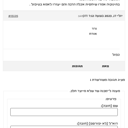
בתינוקיה אמרו שיחסית אכלה הרבה והם יעזרו לאמא בטיפול .
יולי 17, 2023 בשעה 7:12 pm
#15126
הגב
ורד
אורח
כפול
מאת
תגובות
מציג תגובה משורשרת 1
מענה ל־מבנה שד שלא מייצר חלב.
פרטים:
שם (חובה):
דוא"ל (לא יפורסם) (חובה):