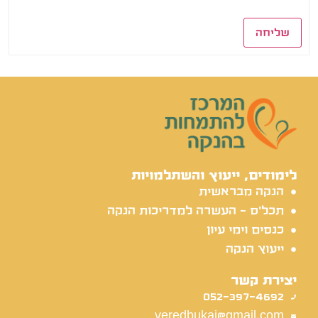
שליחה
לימודים, ייעוץ והשתלמויות
הנקה מבראשית
תכל'ס - העשרה למדריכות הנקה
כנסים וימי עיון
ייעוץ הנקה
יצירת קשר
052-397-4692
veredbukai@gmail.com