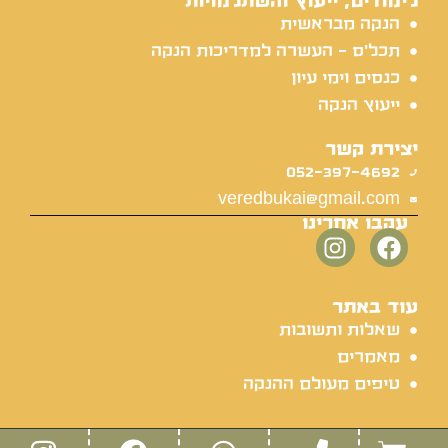
לימודים, ייעוץ והשתלמויות
הנקה מבראשית
תכל'ס - העשרה למדריכות הנקה
כנסים וימי עיון
ייעוץ הנקה
יצירת קשר
052-397-4692
veredbukai@gmail.com
עקבו אחרינו
עוד באתר
שאלות ותשובות
מאמרים
טיפים מעולם ההנקה