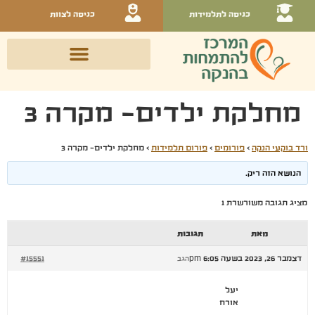
כניסה לתלמידות
כניסה לצוות
מחלקת ילדים- מקרה 3
ורד בוקעי הנקה
›
פורומים
›
פורום תלמידות
›
מחלקת ילדים- מקרה 3
הנושא הזה ריק.
מציג תגובה משורשרת 1
מאת
תגובות
דצמבר 26, 2023 בשעה 6:05 pm
#15551
הגב
יעל
אורח