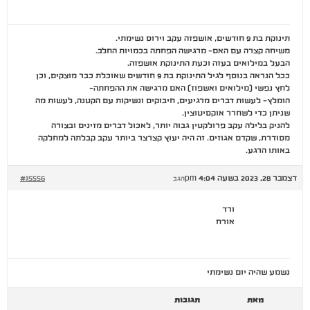
תינוקת בת 9 חודשים, אושפזה עקב וירוס נשימתי.
משיחה קצרה עם האם- מרגישה הפחתה בכמויות החלב.
הבעל במילואים בעזה וכעת התינוקת אושפזה.
ככל הנראה בנוסף לגיל התינוקת בת 9 חודשים שאוכלת כבר מוצקים, וכן
לחץ נפשי (מילואים ואשפוז) האם מרגישה את ההפחתה-
הומלץ- לעשות דברים מרגיעים, חיבוקים ונשיקות עם הקטנה, לעשות מה
שניתן כדי לשחרר אוקסיטוצין.
להניק בלילה עקב פרולקטין גבוה יותר, לאכול דברים מזינים ובצורה
מסודרת, שקדם אגוזים. זה היה יעוץ קצרצר ביותר עקב קבלתה למחלקה
באותו הרגע.
דצמבר 28, 2023 בשעה 4:04 pm
#15556
הגב
ורד
אורח
נשמע שהיה יום נשימתי
מאת
תגובות