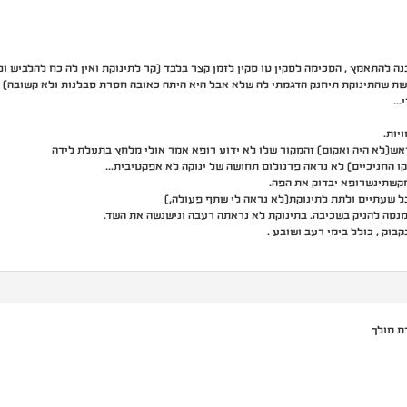
נה להתאמץ , הסכימה לסקין טו סקין לזמן קצר בלבד (קר לתינוקת ואין לה כח להלביש ו
שת שהתינוקת תיחנק הדגמתי לה שלא אבל היא היתה כאובה חסרת סבלנות ולא קשובה)
י…
יות.
ש(לא היה ואקום) זהמקור שלו לא ידוע רופא אמר אולי מלחץ בתעלת לידה
קו החניכיים) לא נראה פרנולום תחושה של ינוקה לא אפקטיבית…
 שעתיים ולתת לתינוקת(לא נראה לי שתף פעולה,)
נסה להניק בשכיבה. בתינוקת לא נראתה רעבה ונישנשה את השד.
בוק , כולל בימי רעב ושובע .
ת מולך