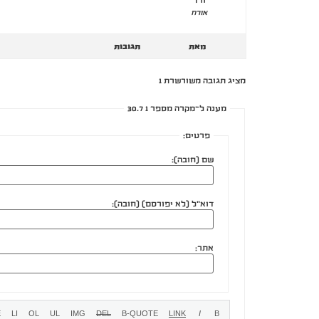
ורד
אורח
מאת
תגובות
מציג תגובה משורשרת 1
מענה ל־מקרה מספר 1 30.7
פרטים:
שם (חובה):
דוא"ל (לא יפורסם) (חובה):
אתר: