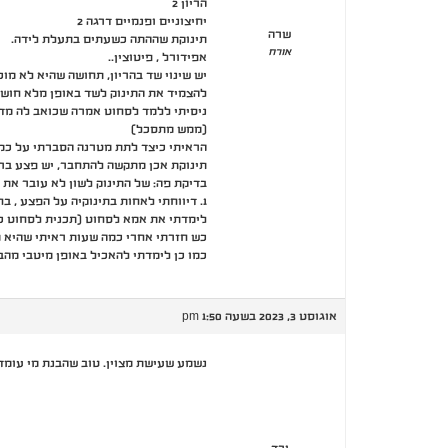
הריון 2
יחיצוניים ופנמיים דרגה 2
שרה
תינוקת שההתה כשעתים בתעלת לידה.
אורח
אפידורל , פיטוצין..
יש שינוי שד בהריון, תחושה שהיא לא מוכ
להצמיד את התינוק לשד באופן מלא חוש
ניסיתי ללמד לסחוט אמרה שכואב לה מד
(ממש מתסכל)
הראיתי כיצד לתת מטרנה הסברתי על כמו
תינוקת אכן מתקשה להתחבר, יש פצע ברא
בדיקת פה: של התינוק לשון לא עובר את 
1. דיווחתי לאחות בתינוקיה על הפצע , בחקשתינשרופא יבדוק את הפה.
לימדתי את אמא לסחוט (תכנית לסחוט כל
כש חזרתי אחרי כמה שעות ראיתי שהיא מ
כמו כן לימדתי להאכיל באופן מיטבי מהבק
אוגוסט 3, 2023 בשעה 1:50 pm
נשמע שעישת מצוין. טוב שהבנת מי עומד