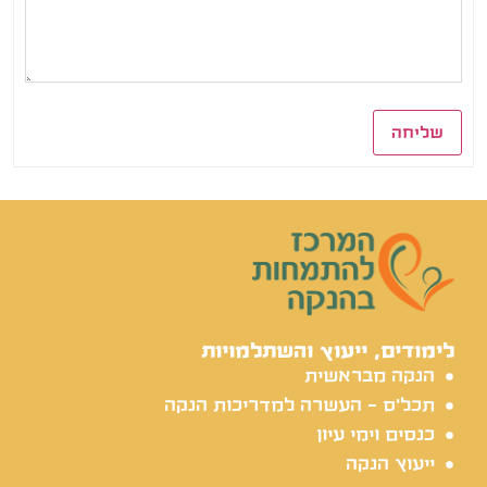
שליחה
לימודים, ייעוץ והשתלמויות
הנקה מבראשית
תכל'ס - העשרה למדריכות הנקה
כנסים וימי עיון
ייעוץ הנקה