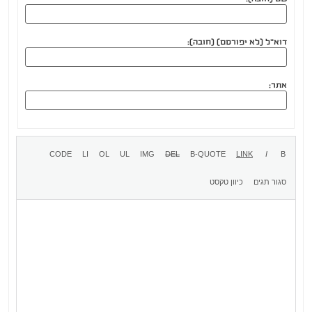
דוא"ל (לא יפורסם) (חובה):
אתר: