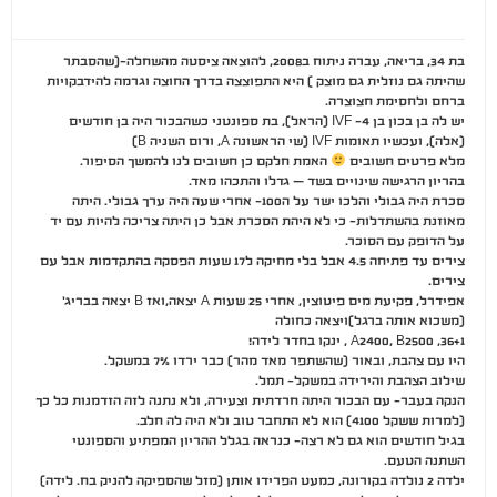
בת 34, בריאה, עברה ניתוח ב2008, להוצאה ציסטה מהשחלה-(שהסבתר
שהיתה גם נוזלית גם מוצק ) היא התפוצצה בדרך החוצה וגרמה להידבקויות
ברחם ולחסימת חצוצרה.
יש לה בן בכון בן 4- IVF (הראל), בת ספונטני כשהבכור היה בן חודשים
(אלה), ועכשיו תאומות IVF (שי הראשונה A, ורום השניה B)
מלא פרטים חשובים
האמת חלקם כן חשובים לנו להמשך הסיפור.
בהריון הרגישה שינויים בשד – גדלו והתכהו מאד.
סכרת היה גבולי והלכו ישר על ה100- אחרי שעה היה ערך גבולי. היתה
מאוזנת בהשתדלות- כי לא היהת הסכרת אבל כן היתה צריכה להיות עם יד
על הדופק עם הסוכר.
צירים עד פתיחה 4.5 אבל בלי מחיקה ל17 שעות הפסקה בהתקדמות אבל עם
צירים.
אפידרל, פקיעת מים פיטוצין, אחרי 25 שעות A יצאה,ואז B יצאה בבריג'
(משכוא אותה ברגל)ויצאה כחולה
36+1, A2400, B2500 , ינקו בחדר לידה!
היו עם צהבת, ובאור (שהשתפר מאד מהר) כבר ירדו 7% במשקל.
שילוב הצהבת והירידה במשקל- תמל.
הנקה בעבר- עם הבכור היתה חרדתית וצעירה, ולא נתנה לזה הזדמנות כל כך
(למרות ששקל 4100) הוא לא התחבר טוב ולא היה לה חלב.
בגיל חודשים הוא גם לא רצה- כנראה בגלל ההריון המפתיע והספונטי
השתנה הטעם.
ילדה 2 נולדה בקורונה, כמעט הפרידו אותן (מזל שהספיקה להניק בח. לידה)