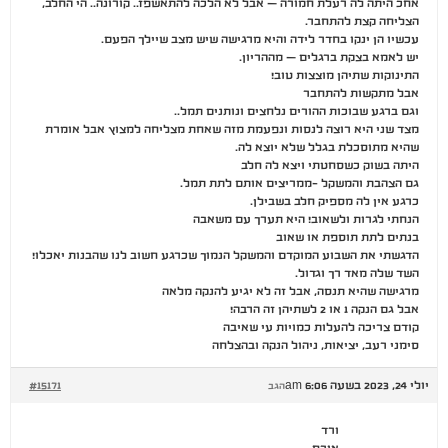
אחכ היתה לה רעלת חמורה – אבל לא הלכה להתאשפז.. קורונה.. הי החלב,
הצליחה קצת להתחבר.
עכשיו הן ינקו בחדר לידה והיא מרגישה שיש מצב שיילך הפעם.
יש לאמא בצקת ברגלים – מההריון.
התינוקות שתיהן מוצצות טוב!
אבל מתקשות להתחבר
וגם ברגע שבוכות ההורים נלחצים ונותנים תמל..
מצד שני היא רוצה לנסות ונפעמת מזה שאחת מצליחה למצוץ אבל אומרת
שהיא מתוסכלת בגלל שלא יוצא לה.
היתה בשוק כשסחטתי ויצא לה חלב
גם הצהבת והמשקל -ממריצים אותם לתת תמל.
כרגע אין לה מספיק חלב בשבילן.
הנחתי לגרות ולשאוב! היא תערך עם משאבה
בנתים לתת תוספת או שאוב
הדגשתי את השבוע המוקדם והמשקל הנמוך שכרגע חשוב לנו שהבנות יאכלו!
השד שלה מאד רך וגדול.
מרגישה שהיא תנסה, אבל זה לא יגיע להנקה מלאה
אבל גם הנקה 1 או 2 לשתיהן זה הרבה!
קודם צריכה להעלות כמויות עי שאיבה
סימני רעב, יציאות, ניהול הנקה ובהצלחה
יולי 24, 2023 בשעה 6:06 am
#15171
הגב
ורד