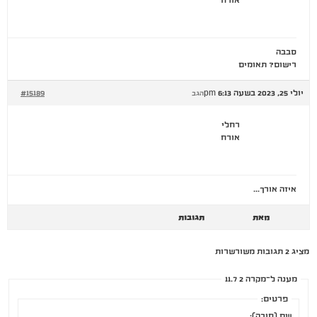
אורח
סבבה
רישום? תאומים
יולי 25, 2023 בשעה 6:13 pm
#15189
הגב
רחלי
אורח
איזה אורך…
מאת
תגובות
מציג 2 תגובות משורשרות
מענה ל־מקרה 2 11.7
פרטים:
שם (חובה):