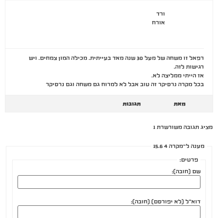
ורד
אורח
רפאל זו משחה של מעל 30 שנה מאד בעייתית. מכילה המון צמחים. ויש
רגישות לזה.
אז הייתי ממליצה לא.
בכל מקרה נרסיקר זה טוב אבל לא למרוח גם משחה וגם נרסיקר
מאת
תגובות
מציג תגובה משורשרת 1
מענה ל־מקרה 4 15.6
פרטים:
שם (חובה):
דוא"ל (לא יפורסם) (חובה):