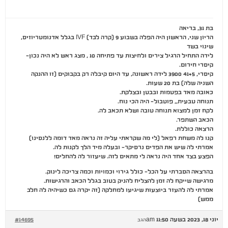
בת 31, בריאה
הריון שני, הראשון היה הפלה בשבוע 9 (קרה לבד) IVF בגלל אדנומטריוזיס,
שינוי בשד
לידה התחיל הרגיל צירים ולחיצות עד פתיחה 10 , מצג ראש לא היה נכון-
קיסרי חירום.
קיסרי, 41+5 3900 לידה ראשונה, עד היום קיבלה רק בקבוקים (זו ההנקה
השניה שלה) בת 20 שעות.
כאובה מאד בפטמות ובבטן ובצלקת.
תנוחה טבעית,, פוטבול- היה הכי נוח.
לקח זמן למצוא תנוחה טובה ושלא תכאב לה.
הכאב השתפר.
הרצאה כוללת.
קנו לה משחת רפאל (לי מה שקראתי עליה זה נראה מאד דומה ללנסינו)
אמרתי לה שיש את הפדים נרסיקר- ובעלה מיד הלך לקנות לה.
הפצע בצד אחד היה נראה לי מתאים לזה. שיעזור לה להחלים!
בהרצאה הסברתי על הכל- כולל גירוי וכמויות וכמה צריכה לינוק.
מרגישה שייקח לה זמן להצליח להניק בטוב בגלל הכאב והרגישות.
אמרתי לה להעזר ביוצעות שיגיעו למחלקה (זה יקרה גם כשיהיה לה חלב
ממש)
יוני 18, 2023 בשעה 11:50 am
#14695
הגב