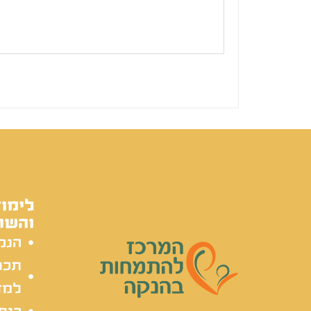
לימוד
והשת
הנק
תכל
למד
כנסי