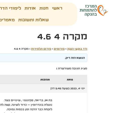
ראשי
חנות
אודות
לימודי הדר
שאלות ותשובות
מאמרים
מקרה 4 4.6
ורד בוקעי הנקה
›
פורומים
›
פורום תלמידות
›
מקרה 4 4.6
הנושא הזה ריק.
מציג תגובה משורשרת 1
מאת
תגובות
יוני 4, 2023 בשעה 5:46 pm
בת 24, בריאה, ספונטני , שינויים בשד.
נוטלת בונדרומין – כדור לשינה. קשה לה
לוקחת כבר הרבה זמן בכמות נמוכה.