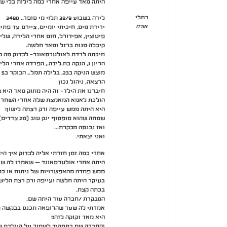
היתה מאד עייפה אחרי כמה לילות בלי ש
רחלי
לידה בשבוע 38/9 תלוי מי סופר.. 3480
אורח
ירידת מים, חיכיתי יומיים, ציירם עד פתיח
פיטוצין, אפידורל, חום אחרי הלידה, שלי
קיבלה מנות ברזל ומאד חלשה.
חיכתה לרדת לאולטרסאונד- לבדוק מה קו
הריון 1, הנקה בח.לידה., הפרדה אחרי הלידה- דימום משישי בערב עד שבת בצהרים (קיבל תמל)
מוצש הניקה ב23, בלילה תמל., הבוקר ב5 הביאו לה לינוק- נראה לי ינק
הרצאה, ניהול נכון
חיברנו את הילד- זה היה מתוק מאד היא 
הולכת לאמא המאמצת שלה אחרי השחרור
היא היתה ממש עייפה ורק רצתה לישון!
שמחה שהוא סופסוף ינק טוב (מ2 צדדים)
ואז נכנסה מבקרת…
ואני יצאתי.
אחרי כמה זמן חזרתי אליה לבדוק איך הי
היתה אחרי אולטרסאונד – שאמרו לה שי
ממש פחדה מהאפשרויות של ניתוח או כל
בעיקר היתה חלשה ועייפה ורק רצת הלישו
בכתה קצת.
המבקרת /חברה עוד היתה שם.
אמרתי לה שעד שהרופאה תכנס בבקשה ת
היא מאד זקוקה לזה!!
והחברה שם בתפקיד לשמור על היולדת שת