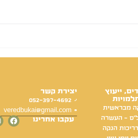
ים, ייעוץ
יצירת קשר
למויות
052-397-4692
ה מבראשית
veredbukai@gmail.com
'ס - העשרה
עקבו אחרינו
ריכות הנקה
ם וימי עיון