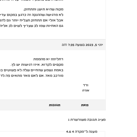
מקוה שהיא תישן ותתחזק.
לא מרגישה שההנקה זה כרגע במקום עדיפ
אבל אולי אם תתחזק תצליח יותר גם להני
גם האחיות שמו לב שצריך לשים לב אלי
יוני 5, 2023 בשעה 7:35 am
רחלי!!!!! יא מהממת
מקסים לקרוא. איזו רגישות יש לך.
באמת נשמע שהחיים שלה לא פשוטים בכ
מורכב מאד. אם לאם מאד מתאים פה לד
ורד
אורח
מאת
תגובות
מציג תגובה משורשרת 1
מענה ל־מקרה 4 4.6