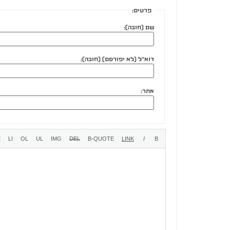
פרטים:
שם (חובה):
דוא"ל (לא יפורסם) (חובה):
אתר: