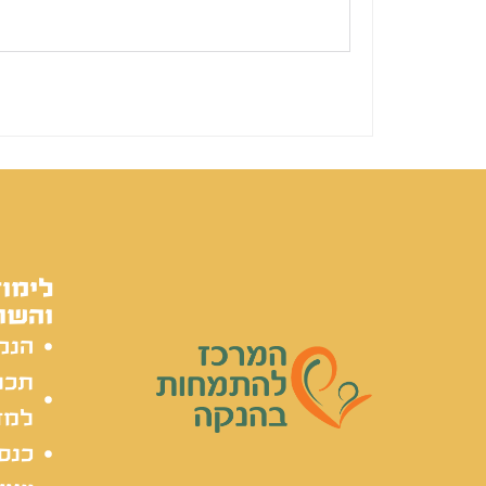
לימוד
והשת
הנק
תכל
למד
כנסי