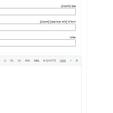
שם (חובה):
דוא"ל (לא יפורסם) (חובה):
אתר: