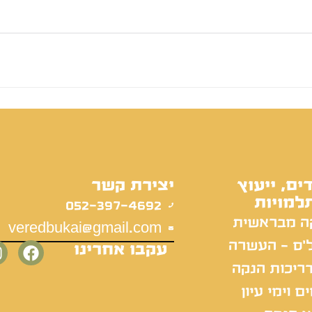
ים, ייעוץ
יצירת קשר
למויות
052-397-4692
ה מבראשית
veredbukai@gmail.com
'ס - העשרה
עקבו אחרינו
ריכות הנקה
ם וימי עיון