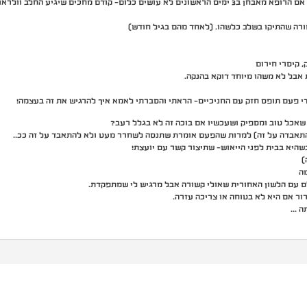
ם מחכים שיגיע החלב וולראות אם יסתדר ההנקה.
, קיסרי חירום
 אבל לא משהו מיוחד דוקא בהנקה.
ידי פעם תופס חזק עם החניכיים- הראתי והסברתי לאמא איך להרגיש את זה בעצמה!
שאכל טוב ומספיק ושעכשיו אם בוכה זה לא בגלל רעב?
שהיא בבית לפני הייאוש- שתיצור קשר עם יועצת!
ה
ם עם הלשון האחורית שאולי קשורה אבל מרגיש לי שמתפקדת.
ור אם היא לא בטוחה או צריכה עזרה.
ה …