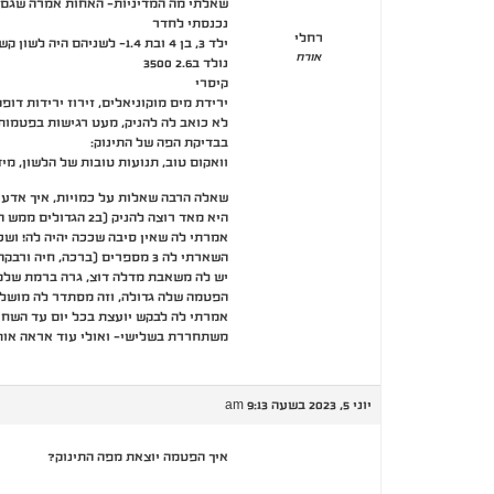
שאלתי מה המדיניות- האחות אמרה שגם אם הרופא מאבחן ב3 ימים הראשונים לא עושים כלום- קוד
נכנסתי לחדר
רחלי
ילד 3, בן 4 ובת 1.4- לשניהם היה לשון קשורה שהתיקו בשלב כלשהו. (לאחד מהם בגיל חודש)
אורח
נולד ב2.6 3500
קיסרי
ירידת מים מוקוניאלים, זירוז ירידות דופק
לא כואב לה להניק, מעט רגישות בפטמות
בבדיקת הפה של התינוק:
וואקום טוב, תנועות טובות של הלשון, מ
שאלה הרבה שאלות על כמויות, איך אדע 
היא מאד רוצה להניק (ב2 הגדולים ממש התאבדה על זה) למרות שהפעם אומרת שתנסה לשחרר מעט ולא להתאבד על זה ככ..
אמרתי לה שאין סיבה שככה יהיה לה! ושכ
השארתי לה 3 מספרים (ברכה, חיה ורבקה)
יש לה משאבת מדלה דוצ, גרה ברמת שלמ
הפטמה שלה גדולה, וזה מסתדר לה מושל
אמרתי לה לבקש יועצת בכל יום עד השחר
משתחררת בשלישי- ואולי עוד אראה אות
יוני 5, 2023 בשעה 9:13 am
איך הפטמה יוצאת מפה התינוק?