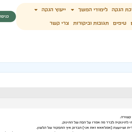
כת הנקה
לימודי המשך
ייעוץ הנקה
כניסה
טיפים
תגובות וביקורות
צרי קשר
 קשורה.
 לתינוקיה לברר מה אמרו על הפה של התינוק.
ת ושיועצת (אמלאאא זאת אני) תבדוק איך התפקוד של הלשון.