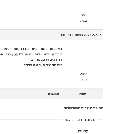
ורד
אורח
יוני 5, 2023 בשעה 7:13 pm
לא בטוחה אם ראיתי את הפטמה יוצאת..
אבל שאלתי אותה אם יש לה פצעים? ואין
רק רגישות בפטמות.
אם תתנגב או תיגע בכלל
רחלי
אורח
מאת
תגובות
מציג 2 תגובות משורשרות
מענה ל־מקרה 5 4.6
פרטים: