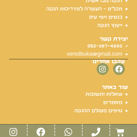
הנקה מבראשית
תכל'ס - העשרה למדריכות הנקה
כנסים וימי עיון
ייעוץ הנקה
יצירת קשר
052-397-4692
veredbukai@gmail.com
עקבו אחרינו
עוד באתר
שאלות ותשובות
מאמרים
טיפים מעולם ההנקה