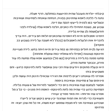
קיבלתי יולדות מענבל שהית ההיועצת במחלקה. הדף אצלה.
נתנה לי ללכת לאמא שהתינוק בפגיה, הנחתה שאנחה לסחיטות ושאיבות
ובשלישי ב10 לפגיה לייעוץ הנקה עם דינה.
שבוע 30, בשבת התחילו לה כאבים, הלכה לאמא שלה (שילדה לפני
חודש)ושמה לב שהיא בלידה.
הזמינו אמבולנס והיא לא האמינה שהכאבים הלאה הם צירים.. היה צריך
להכריח אות הלעלות לאמבולנס (בכלל לא חשבה על לידה בשבוע ככ
מוקדם)
הגיעה לבית חולים בפתיחה 10 כמה צירים והיא היתה בחוץ. לידה מצויינת
ותינוקת קטנטנה (אפילו לא שאלתי כמה שוקלת אהההה)
סחטו ממנה בח.לידה 2 מזרקים (כ16 מל) ובמוצש אמא שלה סחטה לה עוד
מזרק, ובבוקר סחטה מזרק.
היא ובעלה מתוקים ויודעים שזה הכי טוב שאפשר לתת לתינוקת כרגע- והם
משקיעים בזה!
אמרתי לה שאנחנו רוצים לדמות את הגירוי שכאילו תינוק היה עושה ולכן
מינימום של 8 סחיטות +שאיבות ביממה
אפשר לצמצם קצת שאיבות ביום כדי לאפשר למרווח של 6 שעות בלילה.
הסחיטה כרגע כדי שהיה מה לתת לתינוקת- האמת היה מגניב- כי כל 3 מל
אמרנו שזו ארוחה- וזה מאד ממריץ ועוזר!
והשאיבה כדי לגרות את המוח ושהגוף יבין שיש ביקוש וצריך לייצר!
ושכרגע בשאיבה אני לא מצפה שממש ייצא משהו, אז כל מה שכן יוצא- זה
מדהים!