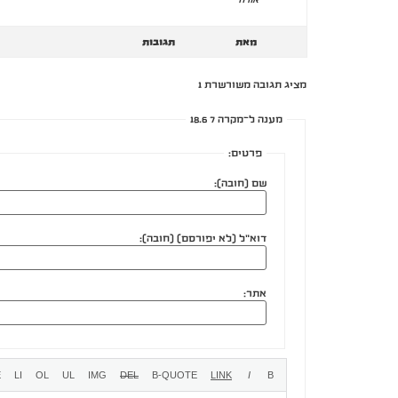
מאת
תגובות
מציג תגובה משורשרת 1
מענה ל־מקרה 7 18.6
פרטים:
שם (חובה):
דוא"ל (לא יפורסם) (חובה):
אתר: