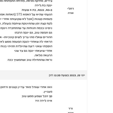
צירים, מחיקה מלאה, פתיחה התפתחה מהר (תוך 4 שעות ) לחי
ינקה בח.לידה
רחלי
40+3, 4022, בת 4 שעות
אורח
הגעתי שהיא על האמא STS (האחות אמרה שמביאה לה אותה ושאני אכנס לחבר וזה דחוף כי יש לה רמות סוכר גבוליות)
פטמות קטנות (אבל לא שקועות!! אחרי י
לקח קצת זמן שהתינוקת שיתפה פעולה, ול
ניסינו בכמה תנוחות עד שהתחברה וינקה 
גם תפסה טוב, גם ינקה הרבה!
ההורים שאלו מתי צריך לשים קונכיות- 
הראתי לה שאחרי הנקה הפטמה ממש לא ש
הוספתי שאני רוצה שהיולדת תהיהי בנוח 
אחרי שיצאתי ינקה גם צד שני
הרצאה מלאה.
נראה שהתחילה טוב ושתמשיך ככה
יוני 19, 2023 בשעה 12:39 pm
וואו אחרי שגדל מאד עדיין קטנים ורחוקי
מעניין.
סך הכל נשמע ממש טוב
איזו לידה זו?
ורד
אורח