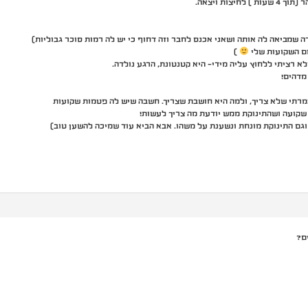
צות ויצאה.
ום השקועות שלי
)
א רציתי ללחוץ עליה מידי- היא קטנטונת, הרגע נולדה.
מדהים!
אמרתי שלא צריך, ולמה היא חושבת שצריך. חשבה שיש לה פטמות שקועות
קועה ושהתינוקת ממש יודעת מה צריך לעשות!
וגם התינוקת מונחת ונשענת על משהו. אבא הביא עוד שמיכה להשען טוב)
ם?