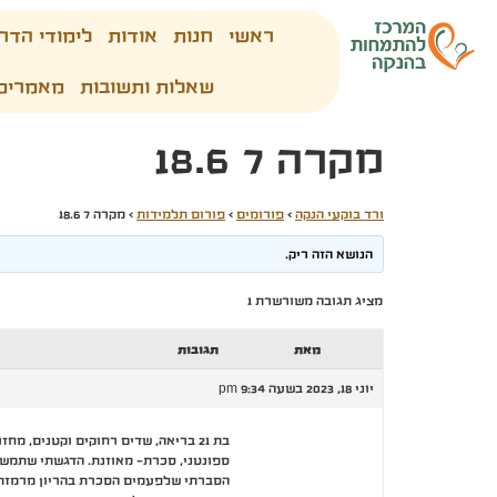
ראשי
חנות
אודות
לימודי הדר
שאלות ותשובות
מאמרים
מקרה 7 18.6
ורד בוקעי הנקה
›
פורומים
›
פורום תלמידות
›
מקרה 7 18.6
הנושא הזה ריק.
מציג תגובה משורשרת 1
מאת
תגובות
יוני 18, 2023 בשעה 9:34 pm
בת 21 בריאה, שדים רחוקים וקטנים, מחזור בגיל 12 וסדיר מאז. שד גדל מאד
ספונטני, סכרת- מאוזנת. הדגשתי שתמשי
הסברתי שלפעמים הסכרת בהריון מרמזת ל