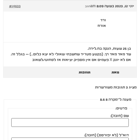
יוני 12, 2023 בשעה 8:09 am
#14633
הגב
ורד
אורח
בן 25 שעות, הנקה בח.לידה.
שד מאד מאד רך. (בקטע מטריד שחשבתי שאולי לא יצא כלום..) – בגלל זה.
אם לא יונק X פעמים אם אין מספיק יציאות אז לסחוט/לשאוב
מאת
תגובות
מציג 3 תגובות משורשרות
מענה ל־מקרה 8 8.6
פרטים:
שם (חובה):
דוא"ל (לא יפורסם) (חובה):