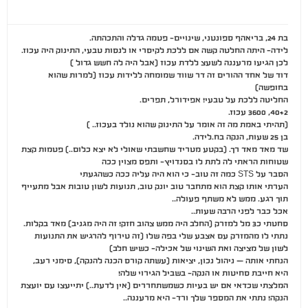
בת 24, בריאהף ספונטני, שינויים- פטמה גדלה והתכהתה.
לידה- היתה החלטה קשה אם ללכת לקיסרי או לנסות טבעי, התינוק היה עכוז.
לכן הגיעו מרעננה לשעצ ללדת עכוז (אבל היה לה חשש גדול )
דוד של אחד ההורים זה דר שווד שמומחה ללידות עכוז (למרות שהוא
בחופשה)
החליטה ללכת על טבעי! אפידורל, תפרים.
40+2, 3600 עכוז.
(תהיתי באמת מה זה אומר על התינוק שהוא נולד בעכוז.. )
בן 25 שעות, הנקה בח.לידה.
שד מאד מאד רך. (בקטע מטריד שחשבתי שאולי לא יצא כלום..) פטמות קצת
שטוחות הראתי לה לתת לו בסנדויץ- ותפס מצוין ככה
הסבר על STS כמה זה טוב- כי הוא היה עליה ככה כשהגעתי
הערתי אותו קצת הוא מתחבר טוב יונק טוב, תנועות לשון טובות אבל מתעייף
תוך רגע. ממש לא משתף פעולה..
אכל כבר לפני הרבה שעות..
סחטתי כ3 מל למזרק (החלב היה ממש צהוב חזק! זה היה מגניב) מאד בקלות.
נתתי לו מהמזרק עם אצבע שלי בפה שלו (זה טירוף להרגיש את התנועות
לשון של מציצה ואת השינוי של אכילה- כשיש חלב)
הנחתי אותה – ניהול נכון, יציאות (עשתה קורס הכנה להנקה), סימני רעב,
היא חייבת סחיטות או הנקה- בשביל הגירוי שלה!
המלצתי שכדאי אם יש בעיות כשמשתחררים (אין לדעת..) יתייעצו עם יועצת
הנקה! נתתי את המספר שלך ורד- היא מרעננה..