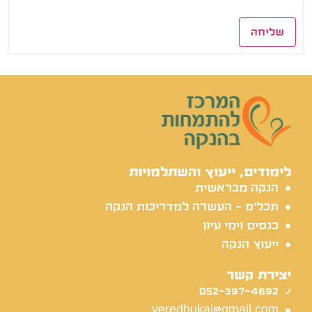
שליחה
לימודים, ייעוץ והשתלמויות
הנקה מבראשית
תכל'ס - העשרה למדריכות הנקה
כנסים וימי עיון
ייעוץ הנקה
יצירת קשר
052-397-4692
veredbukai@gmail.com