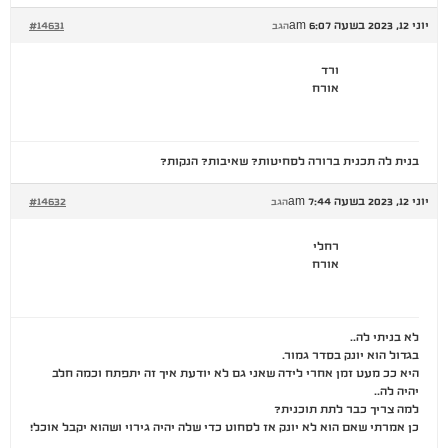
יוני 12, 2023 בשעה 6:07 am
#14631
הגב
ורד
אורח
בנית לה תכנית ברורה לסחיטות? שאיבות? הנקות?
יוני 12, 2023 בשעה 7:44 am
#14632
הגב
רחלי
אורח
לא בניתי לה..
בגדול הוא יונק בסדר גמור.
היא ככ מעט זמן אחרי לידה שאני גם לא יודעת איך זה יתפתח וכמה חלב
יהיה לה..
למה צריך כבר לתת תוכנית?
כן אמרתי שאם הוא לא יונק אז לסחוט כדי שלה יהיה גירוי ושהוא יקבל אוכל!