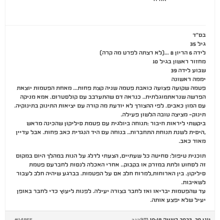
בס"ד
גיל 35
לידה 6 הריון 8 …(לא רצתה לפרט מה קרה)
מחזור ראשון בגיל 10
שבוע לידה 39
יממה ראשונה
פטמה שקועה פצועה כואבת פטמה שניה קצת פחות… מאחת הפטמות יוצאת
הפרשה שנראתמוגלתית.. כנראה דם שהתערבב עם קולסטרום. אמא מניקה
עם המון כאבים. לפי ההצורך לא יודעת מה קורה עם יציאות התינוק בתינוקיה.
תינוק- מציצה טובה הלשון פעילה.
ביקשתי ליראות חיבור :תנוחה ביולגית עם פטמת סיליקון שהכינה מראש
,היסית לשנת תנוחת התחברות.. בנוחה עם היד הנגדית כאב פחות. אבל עדיין
מאוד כאב.
תוכנית טיפול: סחיטה כל שעתיים, הצעתי לדלג על הנות במהלך היום במקום
זה לסחוט ולתת במזרק או בקבוק.. אחרי האכלה לנסות לחברעם פטמת
סיליקון. בין הארוחות,למרוח חלב אם על הפטמות. בברגע שיהיה חלב לעבור
לשאיבות.
עד שהפטמות יבריאו ואז לחבר בצורה יעילה. לפנות ליעוץ כדי לחבר באופן
יעיל שלא יפצע אותה.
יוני 29, 2023 בשעה 10:18 am
#14855