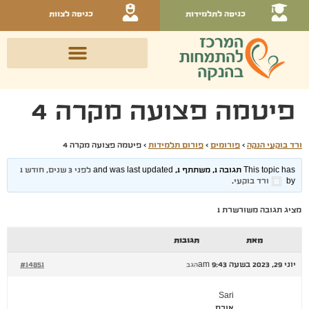
כניסה לתלמידות
כניסה לצוות
פיטמה פצועה מקרה 4
ורד בוקעי הנקה
›
פורומים
›
פורום תלמידות
›
פיטמה פצועה מקרה 4
This topic has תגובה 1, משתתף 1, and was last updated
לפני 3 שנים, חודש 1
by
ורד בוקעי
.
מציג תגובה משורשרת 1
מאת
תגובות
יוני 29, 2023 בשעה 9:43 am
#14851
הגב
Sari
אורח