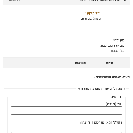
הגב
ורד בוקעי
מנהל בפורום
מעולה!
עשית ממש נכון.
כל הכבוד
מאת
תגובות
מציג תגובה משורשרת 1
מענה ל־פיטמה פצועה מקרה 4
פרטים:
שם (חובה):
דוא"ל (לא יפורסם) (חובה):