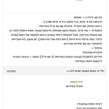
בת 25, לידה 1 – ואקום.
תינוקת בת 4 ימים, מ.ל 2970, גיל 4 ימים 2780 ג'.
ניזונה מחלב אם ותמ"ל. אוכלת 40-65 מ"ל בארוחה.
בתצפית – שד גדול, פטמה מעט שטוחה, תינוקת קטנה. אמא ניסתה לפני כן
עם פטמת סיליקון, אבל הפטמה היתה ענקית ביחס לפטמה של האם (שלא
לדבר כמה גדולה היא היתה ביחס לפה של התינוקת). יש מוצץ. לא הצליחה
להתחבר גם עם אחיזת סנדוויץ.
טיפול –
תוכנית שאיבות
הדרכה להאכלה קצובה וכמות בארוחה (כ 40 מ"ל), הנקה – קינוח. הפניה
ליועצת הנקה בקהילה.
יולי 4, 2023 בשעה 5:40 am
#14901
הגב
ורד בוקעי
מנהל בפורום
ראית אותה שואבת?
איך הכמויות עד כה?