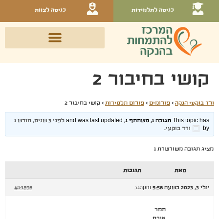
כניסה לתלמידות
כניסה לצוות
קושי בחיבור 2
ורד בוקעי הנקה
›
פורומים
›
פורום תלמידות
›
קושי בחיבור 2
This topic has תגובה 1, משתתף 1, and was last updated
לפני 3 שנים, חודש 1
by
ורד בוקעי
.
מציג תגובה משורשרת 1
מאת
תגובות
יולי 3, 2023 בשעה 5:56 pm
#14896
הגב
תמר
אורח