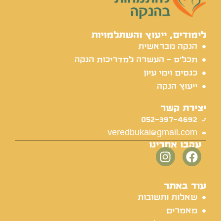
לימודים, ייעוץ והשתלמויות
הנקה מבראשית
תכל'ס - העשרה למדריכות הנקה
כנסים וימי עיון
ייעוץ הנקה
יצירת קשר
052-397-4692
veredbukai@gmail.com
עקבו אחרינו
עוד באתר
שאלות ותשובות
מאמרים