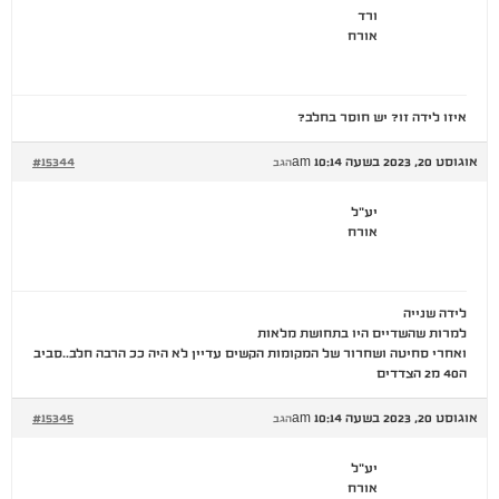
ורד
אורח
איזו לידה זו? יש חוסר בחלב?
אוגוסט 20, 2023 בשעה 10:14 am
#15344
הגב
יע"ל
אורח
לידה שנייה
למרות שהשדיים היו בתחושת מלאות
ואחרי סחיטה ושחרור של המקומות הקשים עדיין לא היה ככ הרבה חלב..סביב
ה40 מ2 הצדדים
אוגוסט 20, 2023 בשעה 10:14 am
#15345
הגב
יע"ל
אורח