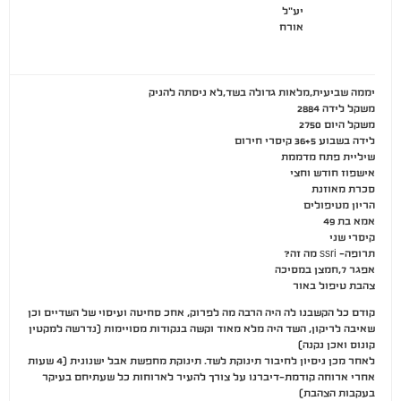
יע"ל
אורח
יממה שביעית,מלאות גדולה בשד,לא ניסתה להניק
משקל לידה 2884
משקל היום 2750
לידה בשבוע 36+5 קיסרי חירום
שיליית פתח מדממת
אישפוז חודש וחצי
סכרת מאוזנת
הריון מטיפולים
אמא בת 49
קיסרי שני
תרופה- ssri מה זה?
אפגר 7,חמצן במסיכה
צהבת טיפול באור
קודם כל הקשבנו לה היה הרבה מה לפרוק, אחכ סחיטה ועיסוי של השדיים וכן
שאיבה לריקון, השד היה מלא מאוד וקשה בנקודות מסויימות (נדרשה למקטין
קונוס ואכן נקנה)
לאחר מכן ניסיון לחיבור תינוקת לשד. תינוקת מחפשת אבל ישנונית (4 שעות
אחרי ארוחה קודמת-דיברנו על צורך להעיר לארוחות כל שעתיחם בעיקר
בעקבות הצהבת)