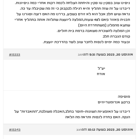
ניסינו שוב בסקין טו סקין והיחתה הצלחה לכמה דקות אחרי כמה ניסיונות.
דיברנו על זה שזה תהליך והיא רגילה לבקבוק כי זה מה שקיבלה עד כה.
נראה שיש חלב אבל הוא לא זורם בשפע, בררנו מה האם רוצה וסגרנו על
תכנית פאוור פאם ל48 שעות,המלצה ליועצת שתלווה אותה בתהליך אחרי
שתצא מהמלון (משתחררת היום)
וכן המלצה להשכרת משאבה ברמת בית חולים.
קודם הגברת חלב
ובעוד כמה ימים לנסות לחבר שוב לשד בהדרכת יועצת.
אוגוסט 20, 2023 בשעה 9:31 am
#15333
הגב
יע"ל
אורח
מוסיפה
ברקע אנדומטריוזיס
דיברנו על האופציות השונות-חוסר בחלב,האכלה משולבת,"התאבדות" על
הנקה. האם בחרה לנסות ותראה מה הלאה
אוגוסט 20, 2023 בשעה 10:12 am
#15343
הגב