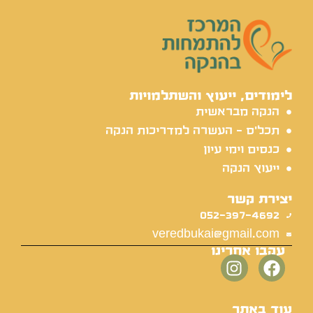
לימודים, ייעוץ והשתלמויות
הנקה מבראשית
תכל'ס - העשרה למדריכות הנקה
כנסים וימי עיון
ייעוץ הנקה
יצירת קשר
052-397-4692
veredbukai@gmail.com
עקבו אחרינו
עוד באתר