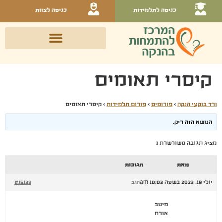
כניסה לתלמידות
כניסה לצוות
קיסרי תאומים
ורד בוקעי הנקה
›
פורומים
›
פורום תלמידות
›
קיסרי תאומים
הנושא הזה ריק.
מציג תגובה משורשרת 1
מאת
תגובות
יולי 19, 2023 בשעה 10:03 am
#15138
הגב
מיטב
אורח