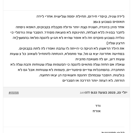
לידה שניה, קיסרי חירום, תחילת יממה שלישית אחרי לידה
תאומים בשבוע 35+3
אחד מוזן בזונדה, השניה קצת יותר גדולה מקבלת בקבוקים, האמא ניסתה
לחבר בפגיה ללא הצלחה, התינוקת לא מוצאת מסודר. הוסבר שזה נורמלי כי
נולדה בשבוע מוקדם וזה לא אומר שהיא לא תגיע להנקה מלאה בהמשך(זה
הרצון שלה)
את הילד הראשון לא הניקה כי הייתה לו צהבת ואמרו לה לתת בקבוקים.
בסחיטה אחרונה יצא 12 מל, שד מתמלא, הונחתה להתחיל לשאוב כל 3 שעות
שעות דוצ, יש לה משאבה מהבית
שאלה אם החזה שלה מתאים להנקה כי הפטמות שלה שטוחות והבת שלה לא
התחברה. בהסתכלות שדיים סימטריים, פטמות לא שטוחות אבל גם לא
בולטות. הוסבר שבמהלך ההנקה והשאיבה הן יצאו החוצה.
הודתה. לא רצתה יותר הדרכה או הסברים
יולי 23, 2023 בשעה 9:22 am
#15156
הגב
ורד
אורח
הריון ספונטני?