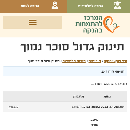
כניסה לתלמידות
כניסה לצוות
תינוק גדול סוכר נמוך
ורד בוקעי הנקה
›
פורומים
›
פורום תלמידות
›
תינוק גדול סוכר נמוך
הנושא הזה ריק.
מציג תגובה משורשרת 1
מאת
תגובות
אוגוסט 17, 2023 בשעה 10:53 am
#15319
הגב
מיטב
אורח