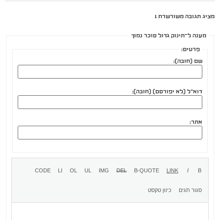
מציג תגובה משורשרת 1
מענה ל־תינוק גדול סוכר נמוך
פרטים:
שם (חובה):
דוא"ל (לא יפורסם) (חובה):
אתר: