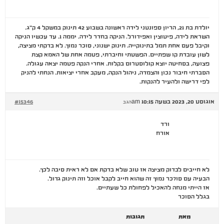
יולדת בת 21, הריון ספונטני לידה ראשונה בשבוע 42 תינוק במשקל 4 ק"ג.
השראת לידה, פיטוצין ואפידורל. הניקה בחדר לידה. יממה 1. עד עכשיו הניקה
וקיבל פעם אחת תמל בתינוקייה. תינוק ישנוני, סוכר נמוך. לא בדקתי מציצה,
לשון עובדת קו שפתיים. הפשטתי וחיברתי, פטמה אחת של האמא קצת
פצועה, בסחיטה יוצא קולוסטרום בקלות. אחרי הנקה פטמה יצאה עגולה.
הסברתי חיבור נכון והצמדה, ניהול הנקה, מעקב אחרי יציאות. הנחתי להניק
לפי דרישה ולהעיר להנקות.
אוגוסט 20, 2023 בשעה 10:15 am
#15346
הגב
ורד
אורח
לא חייבים לבדוק מציצה אז טוב שלא בדקת אם לא ראית סיבה לכך.
הבעיה עם סו7כר נמוך זה שהוא חייב לקבל אוכל וזה תינוק גדול.
אז הייתי מנחה להאכיל לפחולת כל שעתיים.
בגלל הסוכר
מאת
תגובות