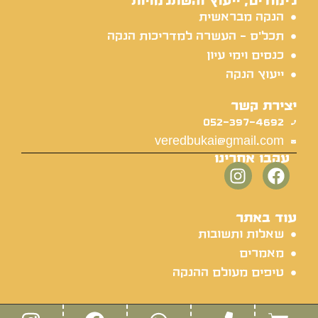
לימודים, ייעוץ והשתלמויות
הנקה מבראשית
תכל'ס - העשרה למדריכות הנקה
כנסים וימי עיון
ייעוץ הנקה
יצירת קשר
052-397-4692
veredbukai@gmail.com
עקבו אחרינו
עוד באתר
שאלות ותשובות
מאמרים
טיפים מעולם ההנקה