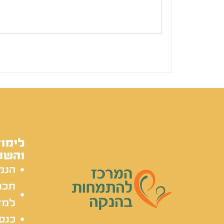
לימוד
והשת
הנק
תכל
למד
כנסי