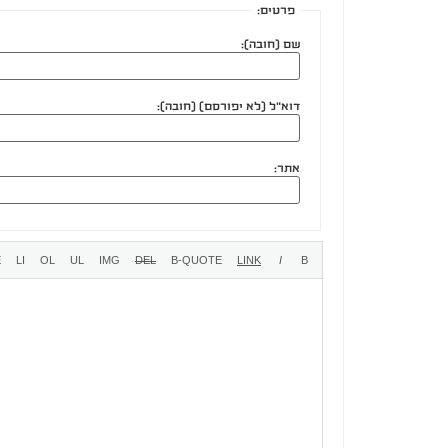
פרטים:
שם (חובה):
דוא"ל (לא יפורסם) (חובה):
אתר: