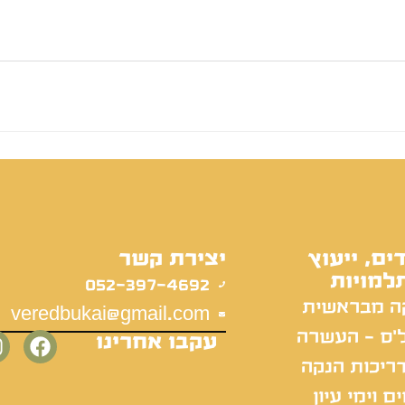
ים, ייעוץ
יצירת קשר
למויות
052-397-4692
ה מבראשית
veredbukai@gmail.com
'ס - העשרה
עקבו אחרינו
ריכות הנקה
ם וימי עיון