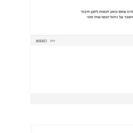
רנו שאם כואב חנסות לתקן חיבור
סבר על ניהול הנקה שזה זמני
#15307
הגב