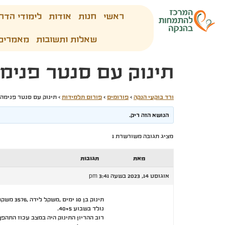
ראשי
חנות
אודות
לימודי הדר
שאלות ותשובות
מאמרים
תינוק עם סנטר פנימ
ורד בוקעי הנקה
›
פורומים
›
פורום תלמידות
›
תינוק עם סנטר פנימה
הנושא הזה ריק.
מציג תגובה משורשרת 1
מאת
תגובות
אוגוסט 14, 2023 בשעה 3:41 pm
תינוק בן 10 ימים ,משקל לידה ,3576 משקל היום 3565. יונק ומקבל חלב שאוב.
נולד בשבוע 40+5.
רוב ההריון התינוק היה במצב עכוז התהפ