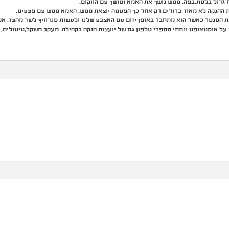
גדול בלסת,בפה. ממש נושך את האמא ומושך עם הווקום.
 ההנקה לא מאוד ברורים,רק אחר כך הפטמה יוצאת ממש. האמא ממש עם פצעים.
ת הסנטר כאשר הוא מתחבר באופן יזום עם האצבע שלנו ולעשות סנדוויץ לשד מהצד. אמ
על אוסטאופט ונתתי מספרי טלפון גם של יועצות הנקה בקהילה. מעקב משקל,טיטולים, ה