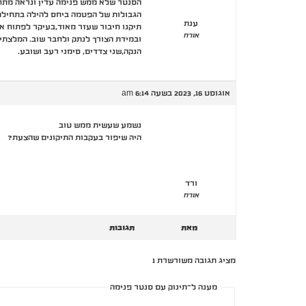
הסנטר שלא ממש פנימה עדין ונראה מתח 
הגבולות של הפטמה ביחס להילה בתחילת
ענת
תיקנו חיבור שעזר מאוד,בעיקר לפתוח א
אורח
ובמידת הצורך לנתק ולחבר שוב. המלצתי 
הנקה,שני צדדים, סימני רעב ושובע.
אוגוסט 16, 2023 בשעה 6:14 am
נשמע שעשית ממש טוב
היה שיפור בעקבות התיקונים שהצעת?
ורד
אורח
מאת
תגובות
מציג תגובה משורשרת 1
מענה ל־תינוק עם סנטר פנימה