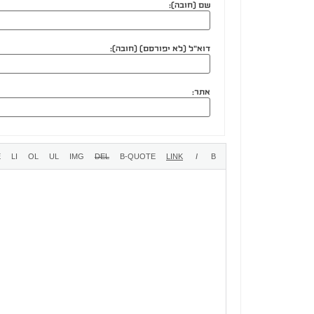
שם (חובה):
דוא"ל (לא יפורסם) (חובה):
אתר: