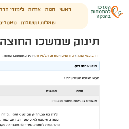
ראשי
חנות
אודות
לימודי הדר
שאלות ותשובות
מאמרים
תינוק שמשכו החוצה
ורד בוקעי הנקה
›
פורומים
›
פורום תלמידות
›
תינוק שמשכו החוצה
הנושא הזה ריק.
מציג תגובה משורשרת 1
מאת
תגובות
אוגוסט 17, 2023 בשעה 11:10 am
יולדת בת 20, הריון ספונטני ותקין. לידה ראשונה טבעית בשבוע 39. תינוקת במשקל 2.5 ק"ג. בשלב לחיצות משכו את התינוק החוצה ידנית, כנראה סובבו ומשכו בגלל op.
יממה 1. תינוקת לא סימטרית, ראש 
מהר, קצת לועסת. נאמר לה שכנראה עקב 