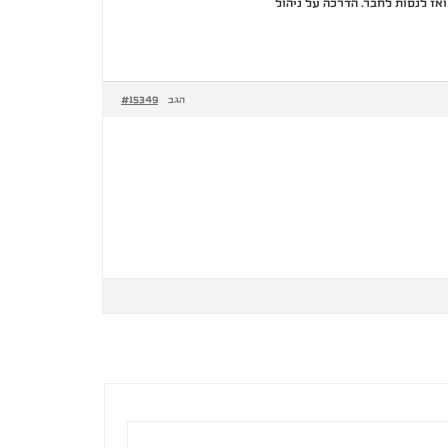
אז לנסות לחבר. הדרכה על ניהול
#15349
הגב