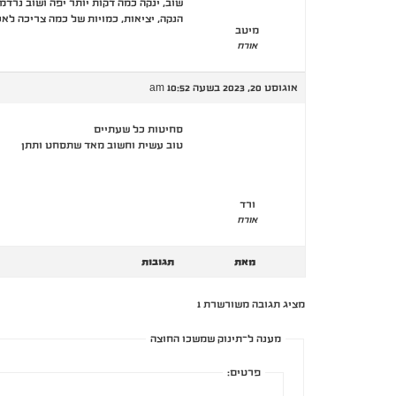
שוב, ינקה כמה דקות יותר יפה ושוב נרד
הנקה, יציאות, כמויות של כמה צריכה לאכ
מיטב
אורח
אוגוסט 20, 2023 בשעה 10:52 am
סחיטות כל שעתיים
טוב עשית וחשוב מאד שתסחט ותתן
ורד
אורח
מאת
תגובות
מציג תגובה משורשרת 1
מענה ל־תינוק שמשכו החוצה
פרטים: