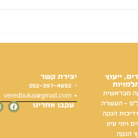
ים, ייעוץ
יצירת קשר
למויות
052-397-4692
ה מבראשית
veredbukai@gmail.com
'ס - העשרה
עקבו אחרינו
ריכות הנקה
ם וימי עיון
ץ הנקה