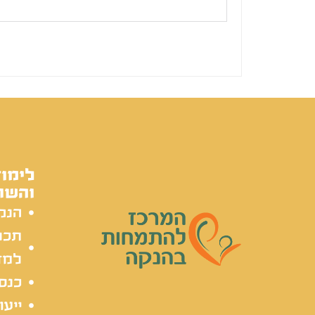
לימוד
והשת
הנק
תכל
למד
כנסי
ייעו