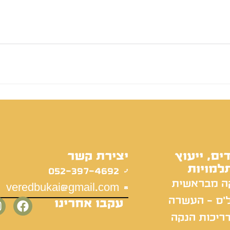
ים, ייעוץ
יצירת קשר
למויות
052-397-4692
ה מבראשית
veredbukai@gmail.com
'ס - העשרה
עקבו אחרינו
ריכות הנקה