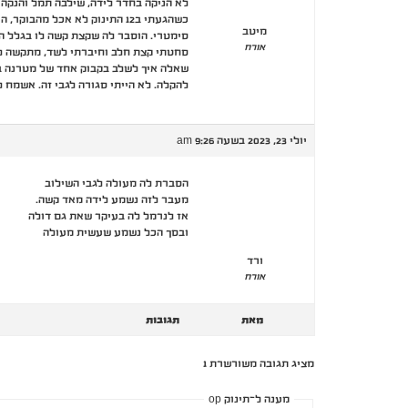
לא הניקה בחדר לידה, שילבה תמל והנקה
כשהגעתי ב12 התינוק לא אכל 
מיטב
סימטרי. הוסבר לה שקצת קשה לו בגלל הop הוואקום וייתכן שזה ישתפר לבד אבל אם חווה קשיים מומלץ ללכת לפיזיו או אוספאופת
אורח
סחטתי קצת חלב וחיברתי לשד, מתקשה להח
שאלה איך לשלב בקבוק אחד של מטרנה ב
להקלה. לא הייתי סגורה לגבי זה. אשמח 
יולי 23, 2023 בשעה 9:26 am
הסברת לה מעולה לגבי השילוב
מעבר לזה נשמע לידה מאד קשה.
אז לנרמל לה בעיקר שאת גם דולה
ובסך הכל נשמע שעשית מעולה
ורד
אורח
מאת
תגובות
מציג תגובה משורשרת 1
מענה ל־תינוק op