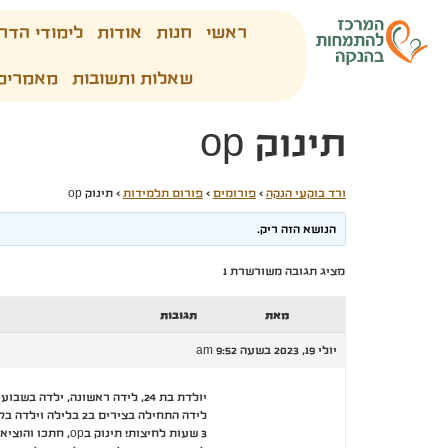
ראשי
חנות
אודות
לימודי הדר
שאלות ותשובות
מאמרים
תינוק op
ורד בוקעי הנקה
›
פורומים
›
פורום תלמידות
›
תינוק op
הנושא הזה ריק.
מציג תגובה משורשרת 1
מאת
תגובות
יולי 19, 2023 בשעה 9:52 am
יולדת בת 24, לידה ראשונה, ילדה בשבוע 40, כרגע יממה שניה אחרי לידה
לידה התחילה בצירים ב2 בלילה וילדה ב7 בבוקר
3 שעות לחיצות! תינוק בop, חתכו והוציאו עם ואקום.