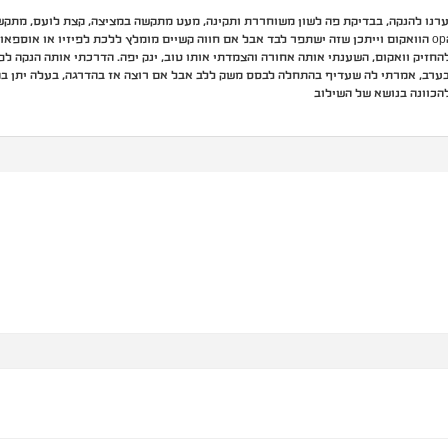
מהבוקר, הערנו להנקה, בבדיקת פה לשון משוחררת ותקינה, מעט מתקשה במציצה, קצת לועס, מת
.
זיק וואקום, השענתי אותה אחורה והצמדתי אותו טוב, ינק יפה. הדרכתי אותה הנקה לפי
ערב, אמרתי לה שעדיף בהתחלה לבסס משק ללב אבל אם רוצה אז בהדרגה, בעלה יתן בק
להכוונה בנושא של השילוב