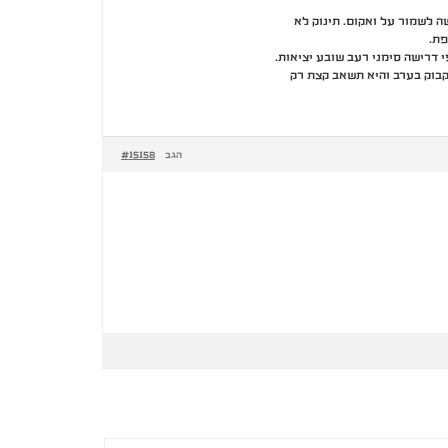
קשה לשמור על ואקום. תינוק לא
 דרישה סימני רעב שובע יציאות.
בוק בערב והיא תשאב קצת רק
#15158
הגב