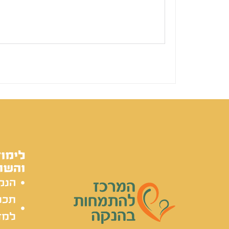
לימוד
והשת
הנק
תכל
למד