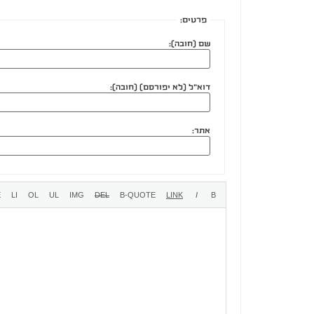
פרטים:
שם (חובה):
דוא"ל (לא יפורסם) (חובה):
אתר: