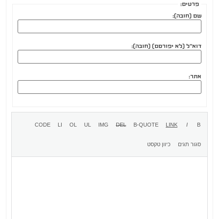
פרטים:
שם (חובה):
דוא"ל (לא יפורסם) (חובה):
אתר: