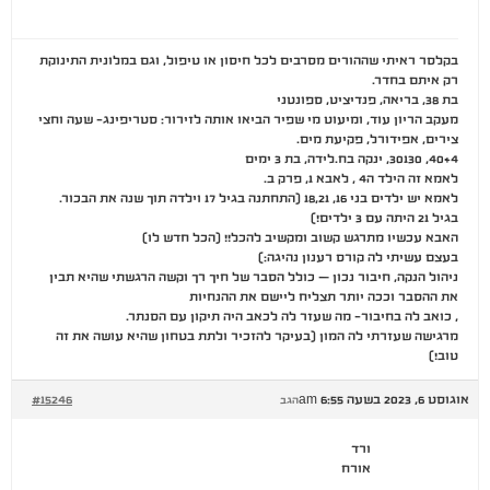
בקלסר ראיתי שההורים מסרבים לכל חיסון או טיפול, וגם במלונית התינוקת
רק איתם בחדר.
בת 38, בריאה, פנדיציט, ספונטני
מעקב הריון עוד, ומיעוט מי שפיר הביאו אותה לזירור: סטריפינג- שעה וחצי
צירים, אפידורל, פקיעת מים.
40+4, 30130, ינקה בח.לידה, בת 3 ימים
לאמא זה הילד ה4 , לאבא 1, פרק ב.
לאמא יש ילדים בני 16, 18,21 (התחתנה בגיל 17 וילדה תוך שנה את הבכור.
בגיל 21 היתה עם 3 ילדים!)
האבא עכשיו מתרגש קשוב ומקשיב להכל!! (הכל חדש לו)
בעצם עשיתי לה קורס רענון נהיגה:)
ניהול הנקה, חיבור נכון – כולל הסבר של חיך רך וקשה הרגשתי שהיא תבין
את ההסבר וככה יותר תצליח ליישם את ההנחיות
, כואב לה בחיבור- מה שעזר לה לכאב היה תיקון עם הסנתר.
מרגישה שעזרתי לה המון (בעיקר להזכיר ולתת בטחון שהיא עושה את זה
טוב!)
אוגוסט 6, 2023 בשעה 6:55 am
#15246
הגב
ורד
אורח