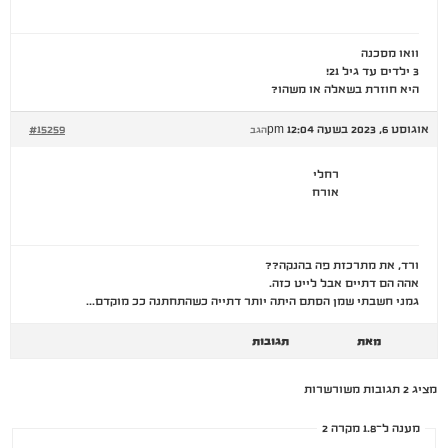
וואו מסכנה
3 ילדים עד גיל 21!
היא חוזרת בשאלה או משהו?
אוגוסט 6, 2023 בשעה 12:04 pm
#15259
הגב
רחלי
אורח
ורד, את מתרכזת פה בהנקה??
אהה הם דתיים אבל לייט כזה.
גמני חשבתי שמן הסתם היתה יותר דתייה כשהתחתנה ככ מוקדם…
מאת
תגובות
מציג 2 תגובות משורשרות
מענה ל־1.8 מקרה 2