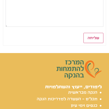
שליחה
לימודים, ייעוץ והשתלמויות
הנקה מבראשית
תכל'ס - העשרה למדריכות הנקה
כנסים וימי עיון