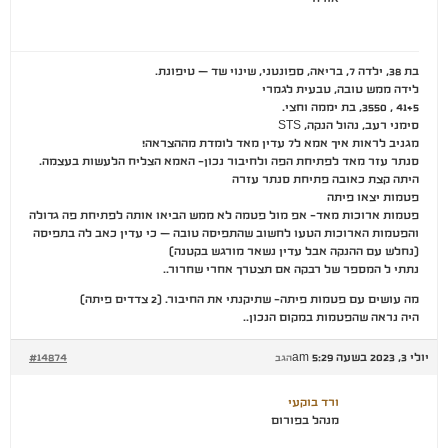
בת 38, ילדה 7, בריאה, ספונטני, שינוי שד – טיפונת.
לידה ממש טובה, טבעית לגמרי
41+5 , 3550, בת יממה וחצי.
סימני רעב, נהול הנקה, STS
מגניב לראות איך אמא ל7 עדין מאד לומדת מההצראה!
סנתר עזר מאד לפתיחת הפה ולחיבור נכון- האמא הצליח הלעשות בעצמה.
היתה קצת כאובה פתיחת סנתר עזרה
פטמות יצאו פיתה
פטמות ארוכות מאד- אפ מול פטמה לא ממש הביאו אותה לפתיחת פה גדולה
והפטמות הארוכות הטעו לחשוב שהתפיסה טובה – כי עדין כאב לה בתפיסה
(נחלש עם ההנקה אבל עדין נשאר מורגש בקטנה)
נתתי ל המספר של רבקה אם תצטרך אחרי שחרור..
מה עושים עם פטמות פיתה- שתיקנתי את החיבור. (2 צדדים פיתה)
היה נראה שהפטמות במקום הנכון..
יולי 3, 2023 בשעה 5:29 am
#14874
הגב
ורד בוקעי
מנהל בפורום