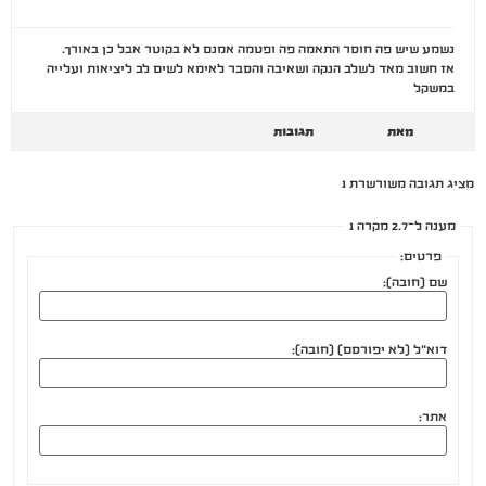
נשמע שיש פה חוסר התאמה פה ופטמה אמנם לא בקוטר אבל כן באורך.
אז חשוב מאד לשלב הנקה ושאיבה והסבר לאימא לשים לב ליציאות ועלייה
במשקל
מאת
תגובות
מציג תגובה משורשרת 1
מענה ל־2.7 מקרה 1
פרטים:
שם (חובה):
דוא"ל (לא יפורסם) (חובה):
אתר: