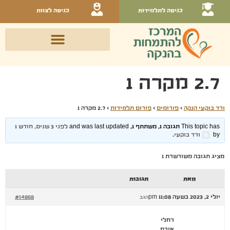
כניסה לתלמידות
כניסה לצוות
2.7 מקרה 1
ורד בוקעי הנקה
›
פורומים
›
פורום תלמידות
›
2.7 מקרה 1
This topic has תגובה 1, משתתף 1, and was last updated
לפני 3 שנים, חודש 1
by
ורד בוקעי
.
מציג תגובה משורשרת 1
מאת
תגובות
יולי 2, 2023 בשעה 11:08 pm
#14868
הגב
רחלי
אורח