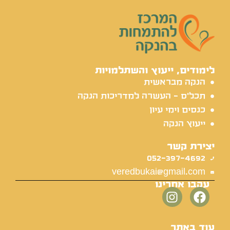
לימודים, ייעוץ והשתלמויות
הנקה מבראשית
תכל'ס - העשרה למדריכות הנקה
כנסים וימי עיון
ייעוץ הנקה
יצירת קשר
052-397-4692
veredbukai@gmail.com
עקבו אחרינו
עוד באתר