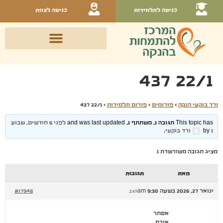
כניסה לתלמידות
כניסה לצוות
22/1 437
ורד בוקעי הנקה
›
פורומים
›
פורום תלמידות
›
22/1 437
This topic has תגובה 1, משתתף 1, and was last updated
לפני 6 חודשים, שבוע
1
by
ורד בוקעי
.
מציג תגובה משורשרת 1
מאת
תגובות
ינואר 27, 2026 בשעה 9:30 am
#17948
הגב
אסתר
אורח