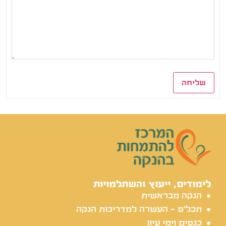
שליחה
לימודים, ייעוץ והשתלמויות
הנקה מבראשית
תכל'ס - העשרה למדריכות הנקה
כנסים וימי עיון