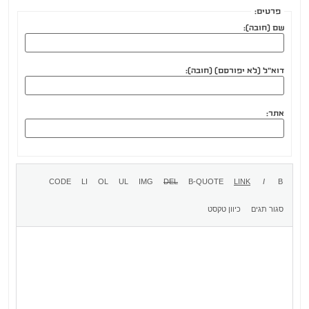
פרטים:
שם (חובה):
דוא"ל (לא יפורסם) (חובה):
אתר: