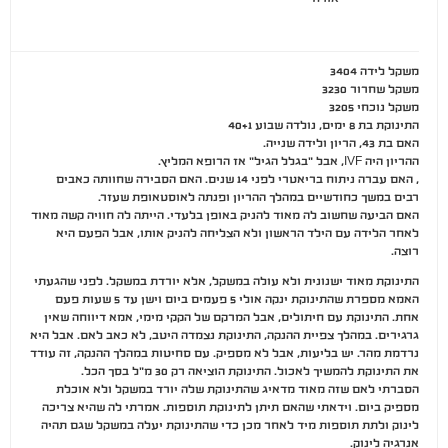
משקל לידה 3404
משקל שחרור 3230
משקל נוכחי 3205
התינוקת בת 8 ימים, נולדה שבוע 40+1
האם בת 43, הריון ולידה שנייה.
ההריון היה IVF, אבל "בגלל הגיל" אז הרופא המליץ.
, האם עברה ניתוח בריאטרי לפני 14 שנים. האם הסבירה שחוותה כאבים
רבים במשך כחודשיים במהלך ההריון ופנתה לאוסטאופת שעזר.
האם הביעה שחשוב לה מאוד להניק באופן בלעדי. הייתה לה חוויה קשה מאוד
לאחר הלידה עם הילד הראשון ולא הצליחה להניק אותו, אבל הפעם היא
רוצה.
התינוקת מאוד ישנונית ולא עולה במשקל, אלא יורדת במשקל. לפני שהגעתי
האמא מספרת שהתינוקת ינקה אולי 5 פעמים ביום וישן עד 5 שעות פעם
אחת. התינוקת עם חיתולים, אבל המרקם של הקקי מימי, אמא דיווחה שאין
גרגירים. במהלך צפיית ההנקה, התינוקת נצמדה היטב, לא כאב לאם. אבל היא
נרדמת מהר. יש בליעות, אבל לא מספיק. עם סחיטות במהלך ההנקה, זה עודד
את התינוקת להמשיך לאכול. התינוקת הוציאה רק 30 מ"ל בסך הכל.
הסברתי לאם שזה מאוד מדאיג שהתינוקת שלה יורד במשקל ולא אוכלת
מספיק ביום. וידאתי שהאם תיתן לתינוקת תוספות. אמרתי לה שהיא צריכה
לינוק ולתת תוספות מיד לאחר מכן כדי שהתינוקת יעלה במשקל שגם תהיה
אנרגיה לינוק.