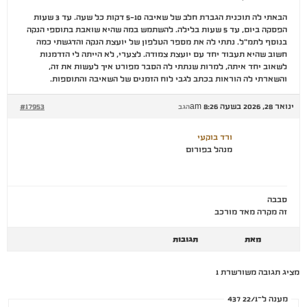
הבאתי לה תוכנית הגברת חלב של שאיבה 5-10 דקות כל שעה. עד 3 שעות
הפסקה ביום, עד 5 שעות בלילה. להשתמש במה שהיא שואבת בתוספי הנקה
בנוסף לתמ"ל. נתתי לה את מספר הטלפון של יועצת הנקה והדגשתי כמה
חשוב שהיא תעבוד יחד עם יועצת צמודה. לצערי, לא הייתה לי הזדמנות
לשאוב יחד איתה, למרות שנתתי לה הסבר מפורט איך לעשות את זה,
והשארתי לה הוראות בכתב לגבי לוח הזמנים של השאיבה והתוספות.
ינואר 28, 2026 בשעה 8:26 am
#17953
הגב
ורד בוקעי
מנהל בפורום
סבבה
זה מקרה מאד מורכב
מאת
תגובות
מציג תגובה משורשרת 1
מענה ל־22/1 437