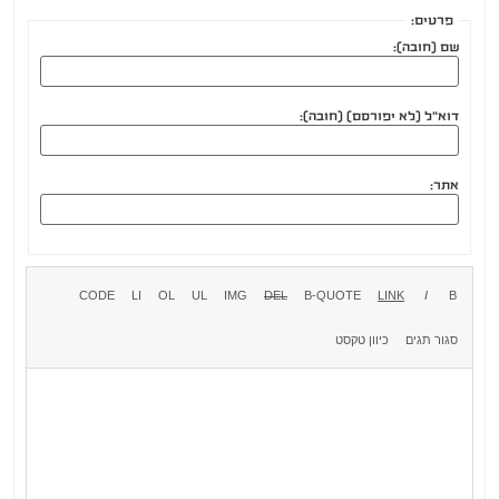
פרטים:
שם (חובה):
דוא"ל (לא יפורסם) (חובה):
אתר: