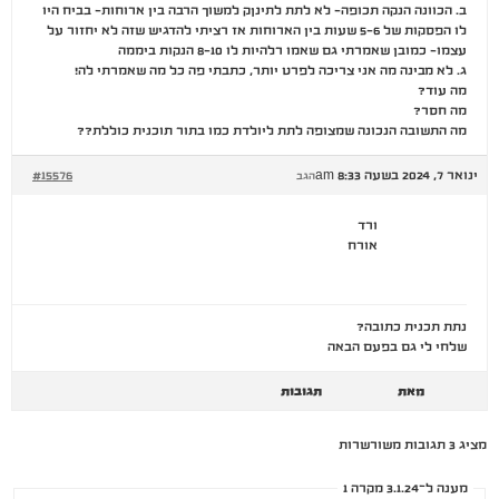
ב. הכוונה הנקה תכופה- לא לתת לתינןק למשוך הרבה בין ארוחות- בביח היו
לו הפסקות של 5-6 שעות בין הארוחות אז רציתי להדגיש שזה לא יחזור על
עצמו- כמובן שאמרתי גם שאמו רלהיות לו 8-10 הנקות ביממה
ג. לא מבינה מה אני צריכה לפרט יותר, כתבתי פה כל מה שאמרתי לה!
מה עוד?
מה חסר?
מה התשובה הנכונה שמצופה לתת ליולדת כמו בתור תוכנית כוללת??
ינואר 7, 2024 בשעה 8:33 am
#15576
הגב
ורד
אורח
נתת תכנית כתובה?
שלחי לי גם בפעם הבאה
מאת
תגובות
מציג 3 תגובות משורשרות
מענה ל־3.1.24 מקרה 1