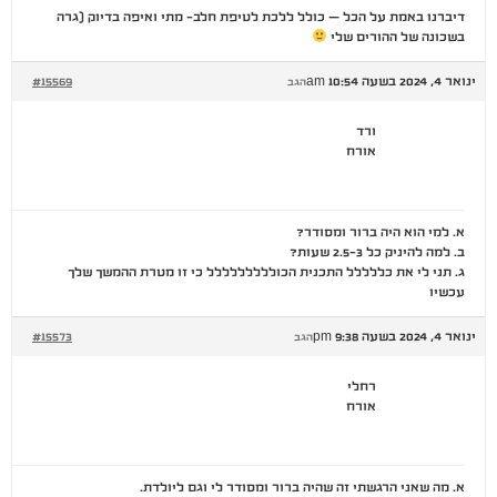
דיברנו באמת על הכל – כולל ללכת לטיפת חלב- מתי ואיפה בדיוק (גרה
בשכונה של ההורים שלי
ינואר 4, 2024 בשעה 10:54 am
#15569
הגב
ורד
אורח
א. למי הוא היה ברור ומסודר?
ב. למה להיניק כל 2.5-3 שעות?
ג. תני לי את כללללל התכנית הכוללללללללל כי זו מטרת ההמשך שלך
עכשיו
ינואר 4, 2024 בשעה 9:38 pm
#15573
הגב
רחלי
אורח
א. מה שאני הרגשתי זה שהיה ברור ומסודר לי וגם ליולדת.