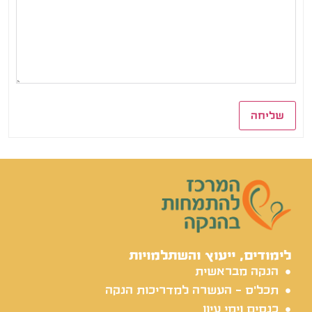
שליחה
לימודים, ייעוץ והשתלמויות
הנקה מבראשית
תכל'ס - העשרה למדריכות הנקה
כנסים וימי עיון