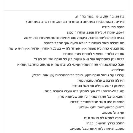
בת 26, בריאה, שינוי בשד בהריון.
צירים , הגעה לביח בפתיחה 3 ושחרור הביתה, חזרו שוב בפתיחה 7
הנקה בח. לידה
39+4, יממה 4, לידה 3390, שחרור 3190
בביח לא הצליחה לחבר, ביקשה מ10 אחיות שונות שיעזרו לה, יצאה
מתוסכלת מאד בשחרור כי לא ידעה איך תחבר להנקה.
פה הבנתי כמה לא משנה איך אעזור לה – בשלב האחרון אראה איך היא עושה
את זה בלעיי- כשאני לוקחת צעד אחורה!
בביח ינק בהפסקות של 5- 6 שעות בין כל הנקה ואז ינק ל5 ד'.
אבל כשהגענו הי אמרה שהיה שינוי לטובה! שהוא פתאום מתחבר, שהיא
מצליחה.
עברנו על ניהול הנקה תקין, כולל כל ההסברים (יציאות והכל!)
היו לה הרבה שאלות טובות מאד
התינוק נראה שעלה על הגל הטוב!!
פוטבול+הראתי לה איך לתמוך כמו שצרי ולשבת בנוח.
האבא קיבל את התפקיד לדאוג שלאמא נוח!
הסיכום היה מאד יעיל מסודר וברור:
להניק כל שעתיים וחצי -שלוש.
אף מול פטמה.
שיהיה לאמא לא כואב ונוח
החלב בדרך תמשיכי ככה!
מעקב יציאות לוודא שמקבל מספיק.