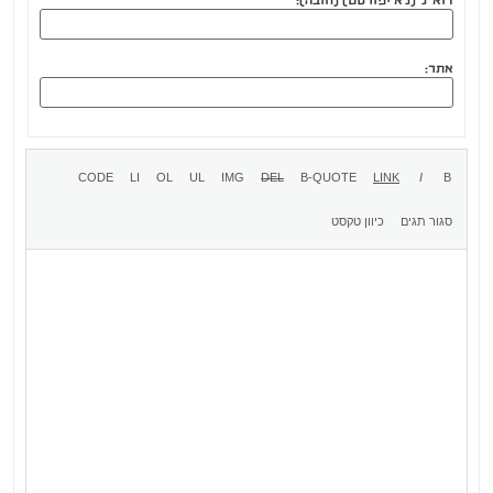
דוא"ל (לא יפורסם) (חובה):
אתר: