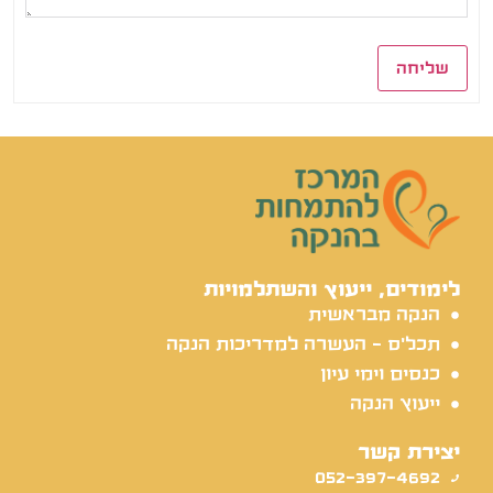
שליחה
לימודים, ייעוץ והשתלמויות
הנקה מבראשית
תכל'ס - העשרה למדריכות הנקה
כנסים וימי עיון
ייעוץ הנקה
יצירת קשר
052-397-4692