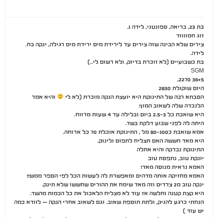
בת 23, בריאה, ספונטני, לידה 1.
זוג חמווווד
צירים שלא הבינה שזה צירים עד לירידת מים ירידת מים רגילה, ינקה בח.
לידה.
בת כשבועיים (לא זוכרת בדיוק, ולא רשום לי..)
SGM
36+5 2270,
היום שוקולת 2830
הסבתא רבה של התינוקת היא יועצת הנקה מוכרת (לא לי
והיא אמר
הלנכדה שלה לשאוב המון!
היא שואבת כל 2.5-3 ביום ובלילה עד 4 שעות מרווח.
היתה לה לפני שבוע דלקת בשד.
אמא שואבת כ80-100 מל , התינוקת אוכלת 70 כל ארוחה.
היא מאד חששה האם תצליח לתפוס ולינוק.
התינוקת נבדקה והיא אחלה
יונקת טוב, נתפסת טוב
האמא נראית מנוסה מאד!
האמא מחזיקה אותה מדהים ומאפשרת לה לעשות הכל לפי הספר ממש!!
ינקה טוב מ2 צדדים וזה מאד שימח את ההורים שחששו שלא תינק.
היא קצת קטנה וחלשה אז עוד לא מצליח הלאכול את כל הכמות מהשד.
הנחתי כרגע להניק, ולתת תוספת שאוב. וגם לשאוב אחרי הנקה – לוודא כמה
יש עוד )