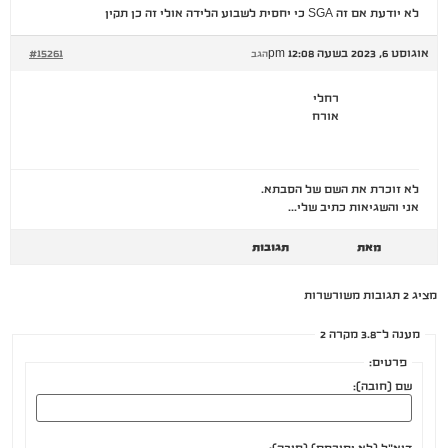
לא יודעת אם זה SGA כי יחסית לשבוע הלידה אולי זה כן תקין
אוגוסט 6, 2023 בשעה 12:08 pm
#15261
הגב
רחלי
אורח
לא זוכרת את השם של הסבתא.
אני והשגיאות כתיב שלי…
מאת
תגובות
מציג 2 תגובות משורשרות
מענה ל־3.8 מקרה 2
פרטים:
שם (חובה):