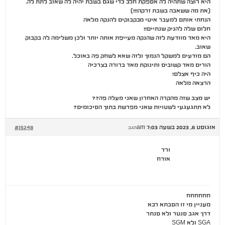
היא רוצה שתהיה לה אספקת חלב כדי שגם בשבת יהיה לה שאוב לתת לה.
(את מה ששאבה בשבת זרקה!!!)
הנחתי אותם למעבר איטי מבקבוקים להנקה מלאה
חלום שלה להניק שנתיים!!
היא מאד מוודעת לזה שהנקה מעייפת אותה יותר ולכן משלימה לה בקבוק
שאוב.
הם מודעים למשקל הנמוך ולזה שאא לשחק פה באוכל.
הורים מאד קשובים ותינוקת מאד ברורה בצרכיה
היה כיף אצלם!
הרצאה מלאה
יש מצב שזה מהקרה האחרון שאני מעלה פה??
לא תתגעגעי לשטויות שאני מפרשת בתוך הסיכומים?
אוגוסט 6, 2023 בשעה 7:03 am
#15248
הגב
ורד
אורח
חחחחחח
מעניין מי זו הסבתא רבא
דרך אגב סנטר ולא סנתר
SGA ולא SGM