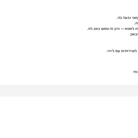
שי נגעה בה.
.
ת לאמא – ורק זה ממש כאב לה.
יבאק
שירותים עם ליווי.
וח