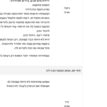
ירידת מים 24 ש, צירים אפידורל.
האמא מותשת.
רחלי
נסיון הנקה בח.לידה
אורח
הפטמות רגישות מאד והתינוקת אפילו בקו
כאבים בתפרים. רוצה לקום ולטפל בעצמה
חיברתי את התינוקת סחטתי פיטב להראו
ההנקה כאבה לה אז הראתי עוד תנוחה לי
חיבור נכון.
סימני רעב. ניהול נכון
היא לא היתה כבר קשובה, רק רצתה לקום ל
ביקשה שתינק קצת ואז אחזיר לתינוקיה.
מזל שבאו גם ככה לקרוא לה.
כשחזרתי מאוחר יותר האמא רק רצתה לנ
מאי 30, 2023 בשעה 1:22 pm
נשמע שהאימא לא היתה קשובה לך.
השאלה אם הניסיון לעזור לה הואיל
ורד
אורח