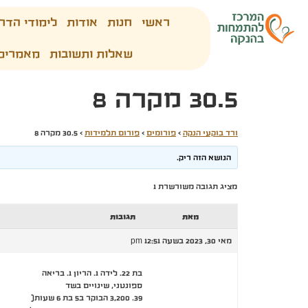
ראשי
חנות
אודות
לימודי הדר
שאלות ותשובות
מאמרים
30.5 מקרה 8
ורד בוקעי הנקה
›
פורומים
›
פורום תלמידות
›
30.5 מקרה 8
הנושא הזה ריק.
מציג תגובה משורשרת 1
מאת
תגובות
מאי 30, 2023 בשעה 12:51 pm
בת 22. לידה 1. הריון 1. בריאה
ספונטני, שינויים בשד
39. 3,200 הבוקר ב5 בת 6 שעות(