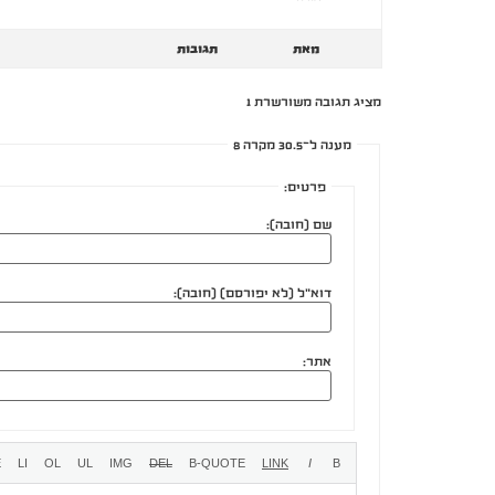
מאת
תגובות
מציג תגובה משורשרת 1
מענה ל־30.5 מקרה 8
פרטים:
שם (חובה):
דוא"ל (לא יפורסם) (חובה):
אתר: