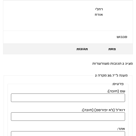
רחלי
אורח
סבבוש
מאת
תגובות
מציג 2 תגובות משורשרות
מענה ל־30.7 מקרה 2
פרטים:
שם (חובה):
דוא"ל (לא יפורסם) (חובה):
אתר: