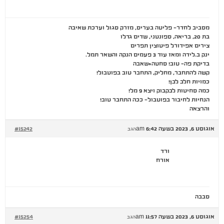
מסביב לחדר- פליטה בעריס, מזרק סגול וערכת שאיבה
בת 20, בריאה, ספונטני, שדים גדלו
צירים אפידורל פיטוצין תפרים
ינק ב.לידה ומאז עוד 3 פעמים הנקה והשאר תמל.
בדיקת פה- טוב! סחטה+שאבה
קשה להתחבר, מחליק, התחבר טוב בפוטבול!
כמויות חלב לבן!
כמה סחיטות לבקבוק ויצא 9 מל!
הנחיות לחיבור בפוטבול- ככה התחבר טוב!
והרצאה
אוגוסט 6, 2023 בשעה 6:42 am
#15242
הגב
ורד
אורח
סבבה
אוגוסט 6, 2023 בשעה 11:57 am
#15254
הגב