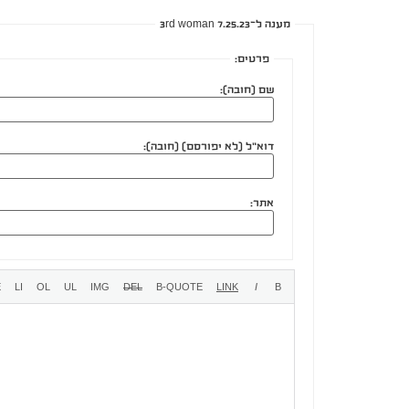
מענה ל־3rd woman 7.25.23
פרטים:
שם (חובה):
דוא"ל (לא יפורסם) (חובה):
אתר: