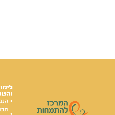
לימוד
והשת
הנק
תכל