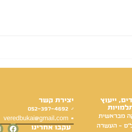
ים, ייעוץ
יצירת קשר
למויות
052-397-4692
ה מבראשית
veredbukai@gmail.com
'ס - העשרה
עקבו אחרינו