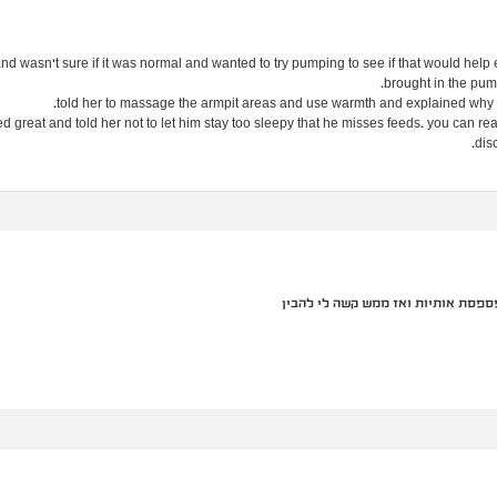
 wasn't sure if it was normal and wanted to try pumping to see if that would help el
brought in the pum
d great and told her not to let him stay too sleepy that he misses feeds. you can re
dis
ספסת אותיות ואז ממש קשה לי להבין