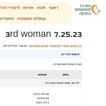
ראשי
חנות
אודות
לימודי הדר
שאלות ותשובות
מאמרים
3rd woman 7.25.23
ורד בוקעי הנקה
›
פורומים
›
פורום תלמידות
›
3rd woman 7.25.23
הנושא הזה ריק.
מציג תגובה משורשרת 1
מאת
תגובות
יולי 26, 2023 בשעה 11:54 am
34 years old
42 weeks
2 days old