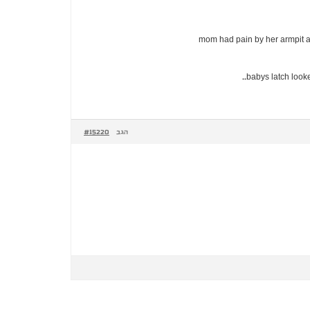
mom had pain by her armpit and
babys latch looke
#15220
הגב