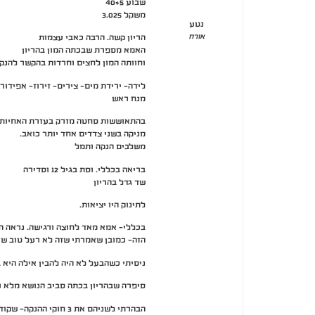
שבוע 40+5
משקל 3.025
נטע
אורח
הריון קשה. הרבה כאבי עצמות
האמא מספרת שבכתה המון בהריון
וחוותה המון לחצים וחרדות בהקשר להנק
לידה- ירידת מים- צירים- זירוז- אפידור
מנח ראש
בהתאוששות סחטה מזרק בעזרת האחיות.
מניקה בשני צדדים אחד יותר כואב.
משלבים הנקה ותמל
בריאה בכללי. וסת בגיל 12 וסדירה
שד גדל בהריון
לתינוק היו יציאות.
בכללי- אמא מאד לחוצה ורגישה. נראה ה
הזה- כמובן שאמרתי שזה לא רעל טוב שע
ניסיתי כשהבעל לא היה להבין אילה היא ב
סיפרה שבהריון בכתה סביב הנושא מלא וה
הבהרתי לשניהם את 3 חוקי ההנקה- שקודם כל הכי חשוב האוכל של התינוק וכו…