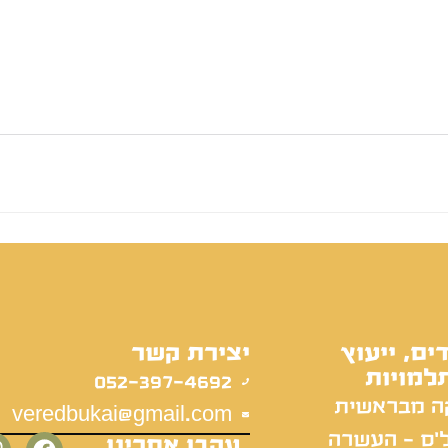
ים, ייעוץ
יצירת קשר
למויות
052-397-4692
ה מבראשית
veredbukai@gmail.com
'ס - העשרה
עקבו אחרינו