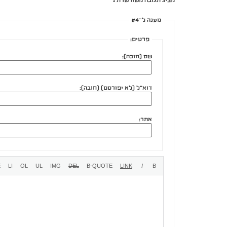
מציג תגובה משורשרת 1
מענה ל־#4
פרטים:
שם (חובה):
דוא"ל (לא יפורסם) (חובה):
אתר: