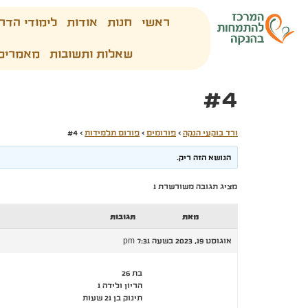
ראשי
חנות
אודות
לימודי הדר
שאלות ותשובות
מאמרים
#4
ורד בוקעי הנקה
›
פורומים
›
פורום תלמידות
›
#4
הנושא הזה ריק.
מציג תגובה משורשרת 1
מאת
תגובות
אוגוסט 19, 2023 בשעה 7:31 pm
בת 26
הריון ולידה 1
תינוק בן 21 שעות