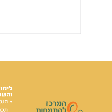
לימוד
והשת
הנק
תכל