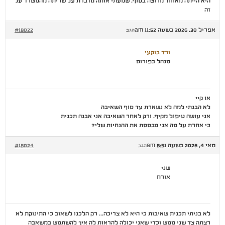
היא הייתה מאוווד מרוצה בסוף. שמעתי אותה מדברת על שריתה מהמשרד על
זה
אפריל 30, 2026 בשעה 11:52 am
#18022
הגב
ורד בוקעי
מנהל בפורום
או קיי
לא הבנתי למה לא נשארת עד סוף השאיבה
אני עושה טיפול מקיף. ורק לאחר השאיבה אני אבנה תכנית
כי אחרת על מה אני מבססת את ההנחיות שלי?
מאי 4, 2026 בשעה 8:51 am
#18024
הגב
שני
אורח
לא בניתי תכנית שאיבות כי היא לא צריכה… רק הלכנו לשאוב כי התינוקת לא
רצתה צד שני ממש וכדי שאני יכולה להראות לה איך להשתמש במשאבה