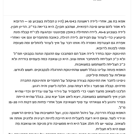
אמא בת 26, אחרי לידה ראשונה ב24/04 (היו 2 הפלות בשבוע 10 – הרופא
לא אמר להם שיש סיבה רפואית, ושהכצ תקין). היא בריאה בד״כ. הריון תקין.
לידה בשבוע 41+6, לידה התחילה באופן ספונטני ובהגעה לבי״ח קבלה מנת
פיטוצין כדי לעזור עם הקידום. לידה רגילה, כאובה מהתפרים וגם אני ואחרי
אפרת גם הצטרפה ואמרה לה אותו דבר על איך לעזור להחלים ומה מצופה
ומתי לפנות לרופא.
התינוקת ינקה בחדר לידה אבל הם הסתבכו עם ההנקה ונתנה בקבוקי תמ״ל
ולא כ״כ הצליחה להתחבר אותה שוב. היא כן שאבה כמה פעמים בודדת ולא
כ״כ הצליחה להשתמש במשאבות.
האמא פנתה עלינו בגלל חשש שהתינוקת התרגלה לבקבוקים. חשש לגודש.
שאלות על פטמת סיליקון.
ניסינו לחבר את התינוקת בצורה שיקהל על התפרים והתינוקת החברה
מדהים. קבלה 50 מצד 1 ולא רצתה שוב. הלכה לישון והיה רגוע.
הלכנו לשאוב מהצד השני כדי להקפיד על גירוי על שני צדדים וכדי שהיא
תבין איך להשתמש במשאבה, ויצא לאט אבל יצא טוב. בגלל שהיא הייתה
בסדר ורגוע לא נשארתי עד סוף השאיבה אבל אחרי פחות מ5 דקות היו 15-20
מ״ל.
האמא קבלה הדרכה, על ניהול ההנקה נכון, ועל החשיבות של בימים הראשון
וגירוי לשד. שאם היא רוצה להצליח היא חייבת להיות רצינית ולהניק אותה או
לשאוב. עכשי יש לה חלב אבל היא היא ממשיכה ורק מניקה או שואבת פה
ושם היא לא תצליח.