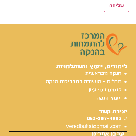
שליחה
לימודים, ייעוץ והשתלמויות
הנקה מבראשית
תכל'ס - העשרה למדריכות הנקה
כנסים וימי עיון
ייעוץ הנקה
יצירת קשר
052-397-4692
veredbukai@gmail.com
עקבו אחרינו