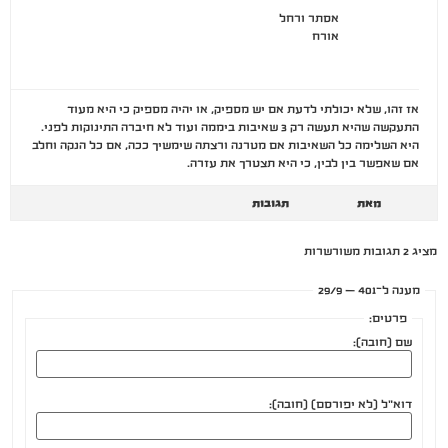
אסתר ורחל
אורח
אז זהו, שלא יכולתי לדעת אם יש מספיק, או יהיה מספיק כי היא מעוד
התעקשה שהיא תעשה רק 3 שאיבות ביממה ועוד לא חיברה התינוקות לפני.
היא השלימה כל השאיבות אם מטרנה ורצתה שימשיך ככה, אם כל הנקה וחלב
אם שאפשר בין לבין, כי היא תצטרך את עזרה.
מאת
תגובות
מציג 2 תגובות משורשרות
מענה ל־401 – 29/9
פרטים:
שם (חובה):
דוא"ל (לא יפורסם) (חובה):