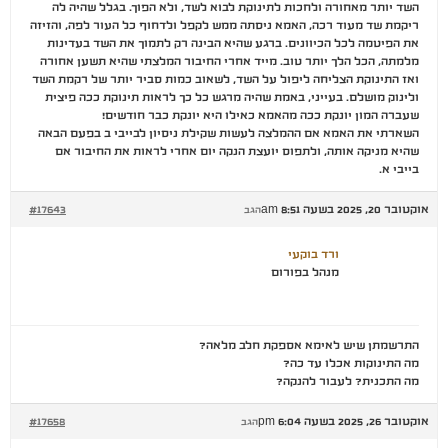
השד יותר מאחורה ולחכות לתינוקת לבוא לשד, ולא הפוך. בגלל שהיה לה
ריקמת שד מעוד רכה, האמא ניסתה ממש לקפל ולדחוף כל העור לפה, והזיזה
את הפיטמה לכל הכיוונים. ברגע שהיא הבינה רק לתמוך את השד בעדינות
מלמתה, הכל הלך יותר טוב. מייד אחרי החיבור המלצתי שהיא תשען אחורה
ואז התינוקת הצליחה ליפול על השד, לשאוב כמות סביר יותר של רקמת השד
ולינוק מושלם. בעייני, באמת שהיה מרגש כל כך לראות תינוקת ככה פיצית
שעברה המון יונקת ככה מהאמא כאילו היא יונקת כבר חודשים!
השארתי את האמא אם ההמלצה לעשות שקילת ניסיון לבייבי ב בפעם הבאה
שהיא מניקה אותה, ולתפוס יועצת הנקה יום אחרי לראות את החיבור אם
בייבי א.
אוקטובר 20, 2025 בשעה 8:51 am
#17643
הגב
ורד בוקעי
מנהל בפורום
התרשמתן שיש לאימא אספקת חלב מלאה?
מה התינוקות אכלו עד כה?
מה התכנית? לעבור להנקה?
אוקטובר 26, 2025 בשעה 6:04 pm
#17658
הגב