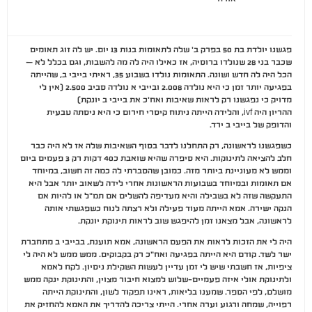
פגשנו יולדת בת 50 בפרק ב' שלה לתאומות בנות 13 יום. יש לה זוג תאומים
שכבר בני 28 שנולדו ברוסיה, אז כאילו היה לה מה להשבות, וגם בכלל לא –
הכל היה לה חדש ושונה. התאומות נולדו בשבוע 35, ראיתי בייבי ב, שהייתה
בפגיעה יותר זמן כי היא נולדה 2.008 ובייבי א נולדה סביב 2.500 (אין לי
מדויק כי נפגשנו רק לראות שאיבות ואח'כ את בייבי ב יונקת)
ההריון היה ivf, והלידה הייתה ניתוח קיסרי חירום כי היא ניסתה טבעית
והדופק של בייבי ב ירד.
כשפגשנו לראשונה, רק התחלנו לדבר בסוף השאיבות שלה אז לא היה כבר
חלב להציאה לתינוקות. היא סיפרה שהיא שואבת כ40 דקות רק 3 פעמים ביום
וממש לא מעוניינת ביותר מזה. כמובן שהסברתי לה כמה זה חשוב, במיוחד
אם תאומות ובמיוחד בשבועות הראשונות אחרי לידה לשאוב יותר אבל היא
התעקשה שזה לא בשבילה והיא מעדיפה להשלים אם תמ"ל או להיות אם
הנקה ישירה. אמא הייתה מעוד פעילה ולא רצתה לנוח כשפגשתי אותה
לראשונה, אבל מצאנו זמן להיפגש שוב לראות תינוקת יונקת.
היה לי את הזכות לראות את הפעם הראשונה, אמא תוענת, בבייבי ב מתחברת
ישר לשד. קודם היא הייתה בפגיעה ואח"כ רק בקבוקים. ממש ממש לא היה לי
ציפיות, אז חשבתי שיש לי זמן עדיין לעשות השקילת ניסיון. לקח לאמא
ולתינוקת אולי איזה פעמיים-שלוש למצוא חיבור מצוין, והתינוקת ינקה ממש
מושלם, לפי הספר. שמענו בליאות, ראינו תפקוד לשון, והתינוקת הייתה
רפוייה, שמחה ורגוע וערה אחרי. הייתי צריכה להדריך את האמא להחזיק את