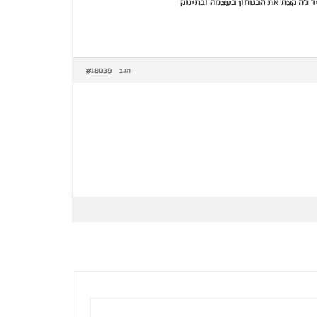
יר לה קצת את הבטחון בעצמה ובתינוק
#18039
הגב