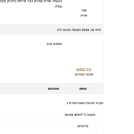
הגעתי אליה שהיא כבר סיימה להניק אבל 
שלה.
שני
אורח
מאי 19, 2026 בשעה 12:22 pm
נשמע טוב
ורד בוקעי
מנהל בפורום
מאת
תגובות
מציג תגובה משורשרת 1
מענה ל־#414 19/05
פרטים: