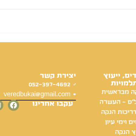
ים, ייעוץ
יצירת קשר
למויות
052-397-4692
ה מבראשית
veredbukai@gmail.com
'ס - העשרה
עקבו אחרינו
ריכות הנקה
ם וימי עיון
ץ הנקה