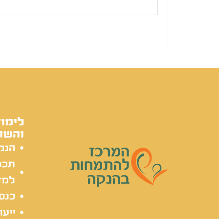
לימוד
והשת
הנק
תכל
למד
כנסי
ייעו