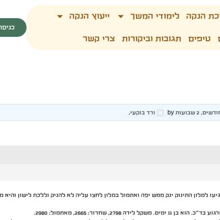
כת הנקה
לימודי המשך
ייעוץ הנקה
כניסה
טיפים
תגובות וביקורות
צרי קשר
by
ורד בוקעי
.
עו למלון התינוק ינק ממש יפה ואתמול במלון לחצו עליה לא להניק וללכת לישון והיא מ
ה 2798, שחרור: 2665, מאתמול: 2980.