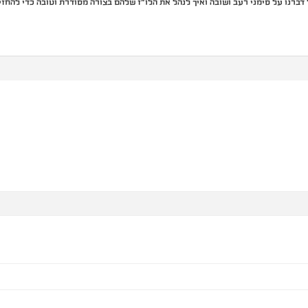
דברנו על סימני רעב ושובה ואיך לנהל את הלו״ז שלהם בצורה מסודרת וטובה כדי להחז