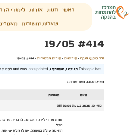
ראשי
חנות
אודות
לימודי הדר
שאלות ותשובות
מאמרים
#414 19/05
ורד בוקעי הנקה
›
פורומים
›
פורום תלמידות
›
#414 19/05
This topic has תגובה 1, משתתף 1, and was last updated
לפני 2 חודשים, 2 שבועות
מציג תגובה משורשרת 1
מאת
תגובות
מאי 19, 2026 בשעה 10:06 am
אמא אחרי לידה ראשונה, לדבריה עד שהגי
הכל.
התינוק עולה במשקל, יש לו מלא יציאות ורגוע בד״כ. הוא בן 11 ימים. משקל ליד