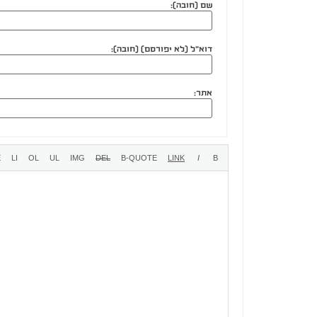
שם (חובה):
דוא"ל (לא יפורסם) (חובה):
אתר: