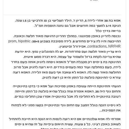
אמא בת 38 אחרי לידה 5, הריון 7. הילד השלישי בן 10 והרביעי בן 1.5 שנה.
הניקה 3/4 למשך כמה חודשים אבל גם נתנה תוספות תמ״ל.
בריאה בדרך כלל
נכנסה להריון באופן ספונטני. במהלך ההריון הרגישה מאוד חלשה וכאובה.
התייבשה והיו לה צירים מחודש 8. לידה מסובכת בשבוע 38+6: prom, hipotnic
contractions, NRFHR, אפידורל ופיטוצין.
היא עדיין מאוד חלשה ועם סחרחורות. יש לה המוגלובין נמוך. היא יודעת
שהיא צריכה לקחת ברזל ולשמור על עצמה. היא דברה ממש איטית.
התינוקת בת 5 ימים רק מקבלת תמ״ל והאמא ניסתה להניק אותה פעם בחדר
לידה, פעם במחלקה ועוד כמה פעמים בודדים. היא רוצה להניק אבל מרוב
החולשה מאוד קשה לה. האמא לא שאבה אף פעם מאז הלידה. האמא רוצה
עזרא כי התינוקת פולטת כל הזמן והיא כן רוצה להניק.
הגעתי והתינוקת הייתה עטופה באמון סמיכות ועל אמא כי בדקו בתינוקייה
והחום גוף היה 36. האמא אומרת שזה בגלל שהיא פולטת כל הזמן והייתה
רטובה בתינוקייה לא החליפו לה אבל בתינוקייה אמרו שכן החליפו בגדים.
לא ניסינו הנקה בגלל המצב עם החום גוף ובתינוקייה בקשו ממני לא לפתוח
את הסמיכות…
אמרתי לה אמא שלבנתיים אם היא רוצה לנסות היא הנקה היא חייבת להתחיל
לשאוב באופן רציני. כל 3 שעות. עשית תיאום ציפיות על זה שהיא 5 ימים