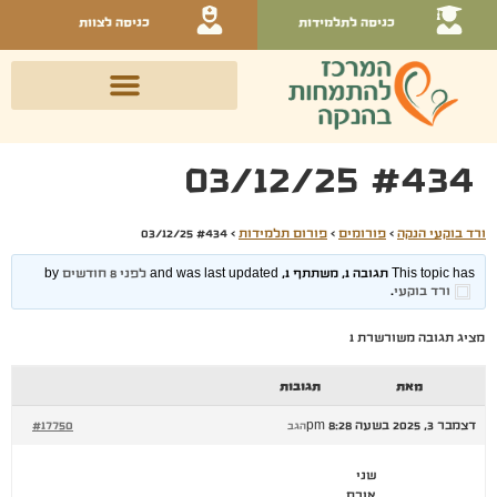
כניסה לתלמידות
כניסה לצוות
#434 03/12/25
ורד בוקעי הנקה
›
פורומים
›
פורום תלמידות
›
#434 03/12/25
This topic has תגובה 1, משתתף 1, and was last updated
לפני 8 חודשים
by
ורד בוקעי
.
מציג תגובה משורשרת 1
מאת
תגובות
דצמבר 3, 2025 בשעה 8:28 pm
#17750
הגב
שני
אורח