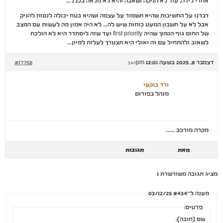
אחרי לידה, עוד לא הניקה ושאבה והיא לא מלאה בכלל…
דברנו על החשיבות שהיא תשמור על עצמה ושהיא בטח יכולה לנסות להניק
אבל לא על חשבון המעט כוחות שיש לה… לא היה אמון מה לעשות עם המצב
של החום גוף הנמוך שהיה first priority ועד שזה ליסתדר היא לא הולכת
לשאוב ולהתחיל עם זה ואולי היא תצטרך לעלות למיון…
דצמבר 8, 2025 בשעה 12:01 pm
#17758
הגב
ורד בוקעי
מנהל בפורום
מקרה מורכב ……
מאת
תגובות
מציג תגובה משורשרת 1
מענה ל־#434 03/12/25
פרטים:
שם (חובה):