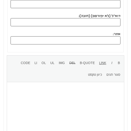
דוא"ל (לא יפורסם) (חובה):
אתר: