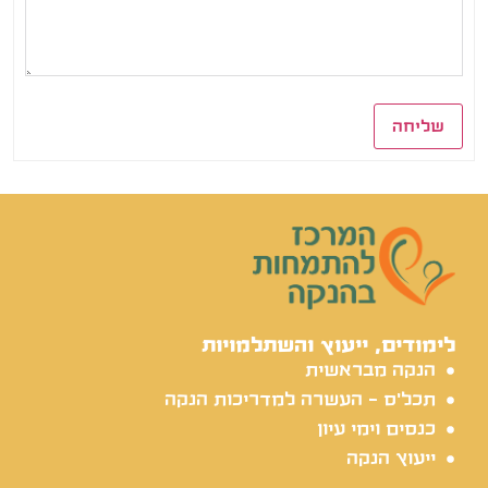
שליחה
לימודים, ייעוץ והשתלמויות
הנקה מבראשית
תכל'ס - העשרה למדריכות הנקה
כנסים וימי עיון
ייעוץ הנקה