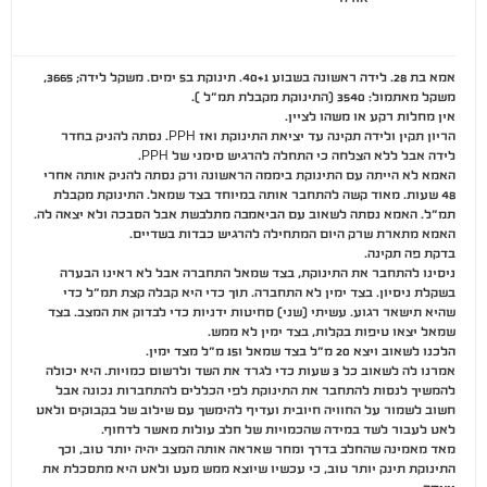
אמא בת 28. לידה ראשונה בשבוע 40+1. תינוקת ב5 ימים. משקל לידה; 3665,
משקל מאתמול: 3540 (התינוקת מקבלת תמ״ל ).
אין מחלות רקע או משהו לציין.
הריון תקין ולידה תקינה עד יציאת התינוקת ואז PPH. נסתה להניק בחדר
לידה אבל ללא הצלחה כי התחלה להרגיש סימני של PPH.
האמא לא הייתה עם התינוקת ביממה הראשונה ורק נסתה להניק אותה אחרי
48 שעות. מאוד קשה להתחבר אותה במיוחד בצד שמאל. התינוקת מקבלת
תמ״ל. האמא נסתה לשאוב עם הביאמבה מתלבשת אבל הסבכה ולא יצאה לה.
האמא מתארת שרק היום המתחילה להרגיש כבדות בשדיים.
בדקת פה תקינה.
ניסינו להתחבר את התינוקת, בצד שמאל התחברה אבל לא ראינו הבערה
בשקלת ניסיון. בצד ימין לא התחברה. תוך כדי היא קבלה קצת תמ״ל כדי
שהיא תישאר רגוע. עשיתי (שני) סחיטות ידניות כדי לבדוק את המצב. בצד
שמאל יצאו טיפות בקלות, בצד ימין לא ממש.
הלכנו לשאוב ויצא 20 מ״ל בצד שמאל ו15 מ״ל מצד ימין.
אמרנו לה לשאוב כל 3 שעות כדי לגרד את השד ולרשום כמויות. היא יכולה
להמשיך לנסות להתחבר את התינוקת לפי הכללים להתחברות נכונה אבל
חשוב לשמור על החוויה חיובית ועדיף להימשך עם שילוב של בקבוקים ולאט
לאט לעבור לשד במידה שהכמויות של חלב עולות מאשר לדחוף.
מאד מאמינה שהחלב בדרך ומחר שאראה אותה המצב יהיה יותר טוב, וכך
התינוקת תינק יותר טוב, כי עכשיו שיוצא ממש מעט ולאט היא מתסכלת את