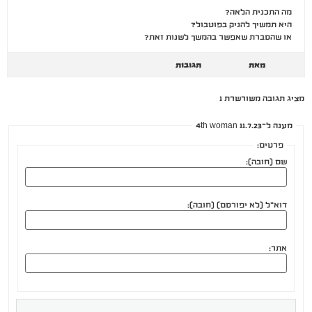
מה התכנית הלאה?
היא תמשיך להניק בפוטבול?
או שהסברת שאפשר בהמשך לשנות זאת?
מאת
תגובות
מציג תגובה משורשרת 1
מענה ל־4th woman 11.7.23
פרטים:
שם (חובה):
דוא"ל (לא יפורסם) (חובה):
אתר: