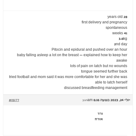
28 years old
first delivery and pregnancy
spontaneous
41 weeks
3.6kg
2nd day
Pitocin and epidural and pushed over an hour
baby falling asleep a lot on the breast – explained how to keep her
awake
lots of pain on latch but no wounds
tongue seemed further back
tried football and mom said it was more comfortable for her and she was
able to latch herself
discussed breastfeeding management
יולי 24, 2023 בשעה 6:16 am
#15177
הגב
ורד
אורח