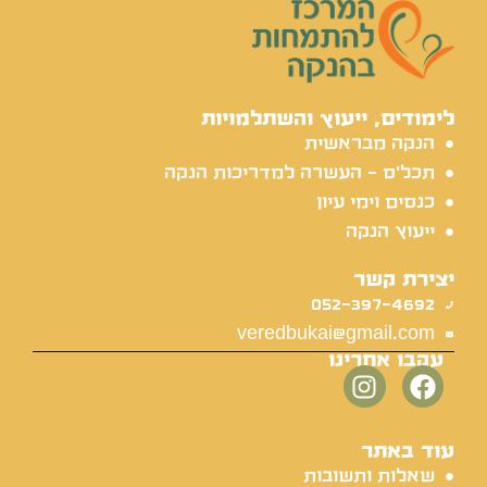
לימודים, ייעוץ והשתלמויות
הנקה מבראשית
תכל'ס - העשרה למדריכות הנקה
כנסים וימי עיון
ייעוץ הנקה
יצירת קשר
052-397-4692
veredbukai@gmail.com
עקבו אחרינו
עוד באתר
שאלות ותשובות