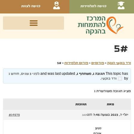
כניסה לתלמידות
כניסה לצוות
5#
ורד בוקעי הנקה
›
פורומים
›
פורום תלמידות
›
5#
This topic has תגובה 1, משתתף 1, and was last updated
לפני 3 שנים, חודש 1
by
ורד בוקעי
.
מציג תגובה משורשרת 1
מאת
תגובות
יולי 7, 2023 בשעה 7:46 am
#14979
הגב
נטע
אורח