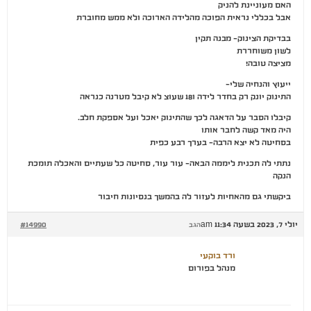
האם מעוניינת להניק
אבל בכללי נראית הפוכה מהלידה הארוכה ולא ממש מחוברת
בבדיקת הצינוק- מבנה תקין
לשון משוחררת
מציצה טובה!
ייעוץ והנחיה שלי-
התינוק יונק רק בחדר לידה ו18 שעוצ לא קיבל מטרנה כנראה
קיבלו הסבר על הדאגה לכך שהתינוק יאכל ועל אספקת חלב.
היה מאד קשה לחבר אותו
בסחיטה לא יצא הרבה- בערך רבע כפית
נתתי לה תכנית ליממה הבאה- עור עור, סחיטה כל שעתיים והאכלה תומכת
הנקה
ביקשתי גם מהאחיות לעזור לה בהמשך בנסיונות חיבור
יולי 7, 2023 בשעה 11:34 am
#14990
הגב
ורד בוקעי
מנהל בפורום