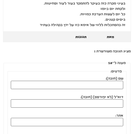
בעיני מקרה כזה בעיקר להתמקד בעור לעור וסחיטות.
ולקחת יום ביומו
כל יום לעשות הערכת כמויות.
ביסים קטנים.
זה בהסתכלות ללווי של אימא כזו על ידך בקהילה בעתיד
מאת
תגובות
מציג תגובה משורשרת 1
מענה ל־5#
פרטים:
שם (חובה):
דוא"ל (לא יפורסם) (חובה):
אתר: