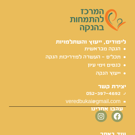
לימודים, ייעוץ והשתלמויות
הנקה מבראשית
תכל'ס - העשרה למדריכות הנקה
כנסים וימי עיון
ייעוץ הנקה
יצירת קשר
052-397-4692
veredbukai@gmail.com
עקבו אחרינו
עוד באתר