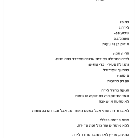
בת 26
לידה 1
שבוע 39+
משקל 3.5
תינוק בן 18 שעות
הריון תקין
לידה התחילה בצירים ארוכה מאדדד כמה ימים.
נתנו לה פטידין כדי שתישן
בהמשך אפידורל
פיטוצין
50 דק לחיצות
הניקה בחדר לידה
ונאז התינוק היה בתינוקיה 18 שעות
לא סחטה או שאבה
לא ברור מה ומתי אכל בפעם האחרונה, אבל עברו הרבה שעות
אמא בריאה בכללי
ללא ניתוחים שד גדל וסת סדירה.
התינוק עדיין לא התחבר מחדר לידה